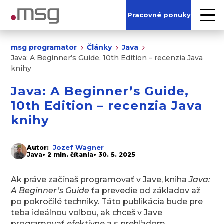
Pracovné ponuky
msg programator
Články
Java
Java: A Beginner’s Guide, 10th Edition – recenzia Java
knihy
Java: A Beginner’s Guide,
10th Edition – recenzia Java
knihy
Jozef Wagner
Autor:
Java
• 2 min. čítania
• 30. 5. 2025
Ak práve začínaš programovať v Jave, kniha
Java:
A Beginner’s Guide
ťa prevedie od základov až
po pokročilé techniky. Táto publikácia bude pre
teba ideálnou voľbou, ak chceš v Jave
programovať efektívne a s prehľadom.