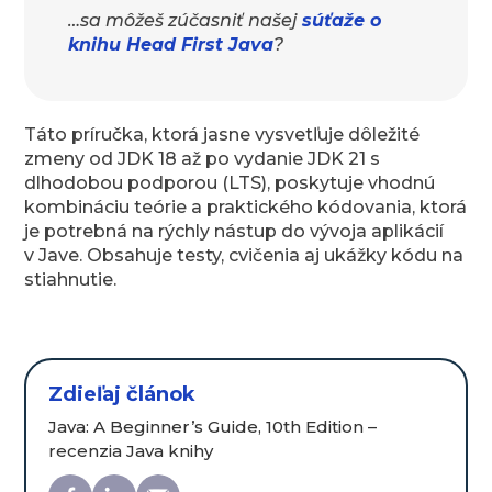
…sa môžeš zúčasniť našej
súťaže o
knihu Head First Java
?
Táto príručka, ktorá jasne vysvetľuje dôležité
zmeny od JDK 18 až po vydanie JDK 21 s
dlhodobou podporou (LTS), poskytuje vhodnú
kombináciu teórie a praktického kódovania, ktorá
je potrebná na rýchly nástup do vývoja aplikácií
v Jave. Obsahuje testy, cvičenia aj ukážky kódu na
stiahnutie.
Zdieľaj článok
Java: A Beginner’s Guide, 10th Edition –
recenzia Java knihy