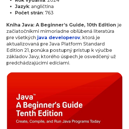
Rok vydania
: 2024
Jazyk
: angličtina
Počet strán
: 763
Kniha
Java: A Beginner’s Guide, 10th Edition
je
začiatočníkmi mimoriadne obľúbená literatúra
pre všetkých
java
developerov
, ktorá je
aktualizovaná pre Java
Platf
orm
Stan
dard
Editi
on
21,
ponúka postupný prístup k výučbe
základov Javy, ktorého úspech je osvedčený už
predchádzajúcimi edíciami.