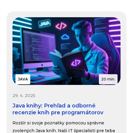
JAVA
20 min.
29. 4. 2025
Java knihy: Prehľad a odborné
recenzie kníh pre programátorov
Rozšír si svoje poznatky pomocou správne
zvolených Java kníh. Naši IT špecialisti pre teba