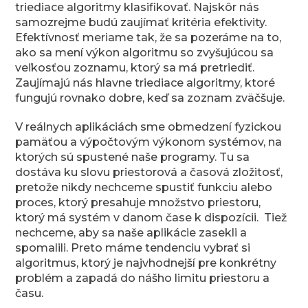
triediace algoritmy klasifikovať. Najskôr nás
samozrejme budú zaujímať kritéria efektivity.
Efektívnosť meriame tak, že sa pozeráme na to,
ako sa mení výkon algoritmu so zvyšujúcou sa
veľkosťou zoznamu, ktorý sa má pretriediť.
Zaujímajú nás hlavne triediace algoritmy, ktoré
fungujú rovnako dobre, keď sa zoznam zväčšuje.
V reálnych aplikáciách sme obmedzení fyzickou
pamäťou a výpočtovým výkonom systémov, na
ktorých sú spustené naše programy. Tu sa
dostáva ku slovu priestorová a časová zložitosť,
pretože nikdy nechceme spustiť funkciu alebo
proces, ktorý presahuje množstvo priestoru,
ktorý má systém v danom čase k dispozícii. Tiež
nechceme, aby sa naše aplikácie zasekli a
spomalili. Preto máme tendenciu vybrať si
algoritmus, ktorý je najvhodnejší pre konkrétny
problém a zapadá do nášho limitu priestoru a
času.