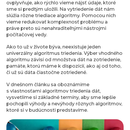
ovplyvňuje, ako rýchlo vieme nájsť údaje, ktoré
sme si predtým uložili. Na vytriedenie dát nám
slúžia rôzne triediace algoritmy. Pomocou nich
vieme redukovať komplexnosť problému a
práve preto sú nenahraditeľnými nástrojmi
počítačovej vedy.
Ako to už v živote býva, neexistuje jeden
univerzálny algoritmus triedenia. Výber vhodného
algoritmu závisí od množstva dát na zotriedenie,
pamäte, ktorú máme k dispozícií, ako aj od toho,
či už sú dáta čiastočne zotriedené.
V dnešnom článku sa oboznámime
s vlastnosťami algoritmov triedenia dát,
vysvetlíme si základné termíny, aby sme lepšie
pochopili výhody a nevýhody rôznych algoritmov,
ktoré si v budúcnosti predstavíme.