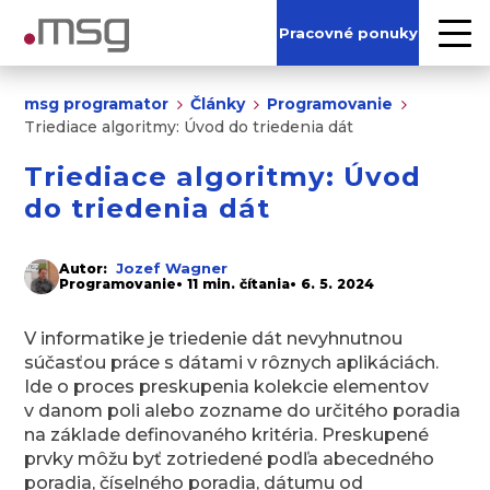
Pracovné ponuky
msg programator
Články
Programovanie
Triediace algoritmy: Úvod do triedenia dát
Triediace algoritmy: Úvod
do triedenia dát
Jozef Wagner
Autor:
Programovanie
• 11 min. čítania
• 6. 5. 2024
V informatike je triedenie dát nevyhnutnou
súčasťou práce s dátami v rôznych aplikáciách.
Ide o proces preskupenia kolekcie elementov
v danom poli alebo zozname do určitého poradia
na základe definovaného kritéria. Preskupené
prvky môžu byť zotriedené podľa abecedného
poradia, číselného poradia, dátumu od