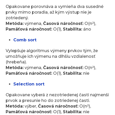
Opakovane porovnáva a vymieňa dva susedné
prvky mimo poradia, až kým výstup nie je
zotriedený.
Metóda:
výmena,
Časová náročnosť:
O(n²),
Pamäťová náročnosť:
O(1),
Stabilita:
áno
Comb sort
Vylepšuje algoritmus výmeny prvkov tým, že
umožňuje ich výmenu na dlhšiu vzdialenosť
(hrebeňa).
Metóda:
výmena,
Časová náročnosť:
O(n²),
Pamäťová náročnosť:
O(1),
Stabilita:
nie
Selection sort
Opakovane vyberá z nezotriedenej časti najmenší
prvok a presunie ho do zotriedenej časti.
Metóda:
výber,
Časová náročnosť:
O(n²),
Pamäťová náročnosť:
O(1),
Stabilita:
nie