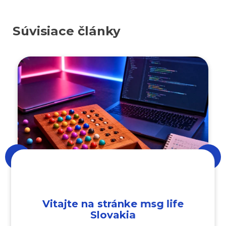
Súvisiace články
1. 7. 2026
Vitajte na stránke msg life
Mastermind v Jave:
Slovakia
Naprogramuj si logickú hru od