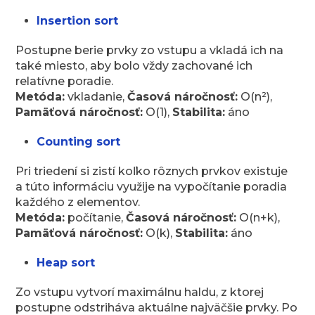
Insertion sort
Postupne berie prvky zo vstupu a vkladá ich na
také miesto, aby bolo vždy zachované ich
relatívne poradie.
Metóda:
vkladanie,
Časová náročnosť:
O(n²),
Pamäťová náročnosť:
O(1),
Stabilita:
áno
Counting sort
Pri triedení si zistí koľko rôznych prvkov existuje
a túto informáciu využije na vypočítanie poradia
každého z elementov.
Metóda:
počítanie,
Časová náročnosť:
O(n+k),
Pamäťová náročnosť:
O(k),
Stabilita:
áno
Heap sort
Zo vstupu vytvorí maximálnu haldu, z ktorej
postupne odstriháva aktuálne najväčšie prvky. Po