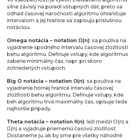
silne závislý na poradí vstupných dát, preto sa
odhad časovej náročnosti algoritmu ohraničuje
intervalom a jej hranice sa zapisujú príslušnou
notáciou.
Omega notácia – notation Ω(n)
: sa používa na
vyjadrenie spodného intervalu časovej zložitosti
behu algoritmu. Definuje vstupy, kde algoritmus
zaberie minimálny čas, napr. pri skoro
zotriedených vstupoch.
Big O notácia – notation Ο(n)
: sa používa na
vyjadrenie hornej hranice intervalu časovej
zložitosti behu algoritmu. Definuje vstupy, kde
beh algoritmu trvá maximálny čas, opisuje teda
najhoršie prípady.
Theta notácia – notation θ(n)
: leží medzi O(n) a
Ω(n) a vyjadruje priemernú časovú zložitosť.
Dostaneme ju, ak by sme pre všetky náhodné