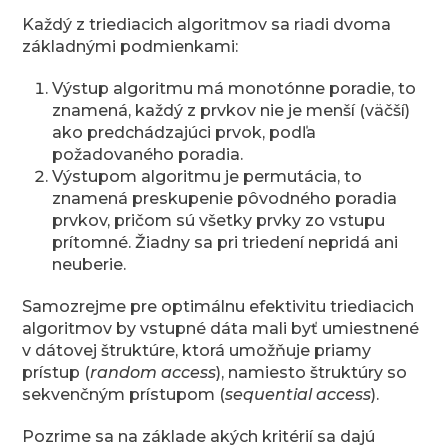
Každý z triediacich algoritmov sa riadi dvoma
základnými podmienkami:
Výstup algoritmu má monotónne poradie, to
znamená, každý z prvkov nie je menší (väčší)
ako predchádzajúci prvok, podľa
požadovaného poradia.
Výstupom algoritmu je permutácia, to
znamená preskupenie pôvodného poradia
prvkov, pričom sú všetky prvky zo vstupu
prítomné. Žiadny sa pri triedení nepridá ani
neuberie.
Samozrejme pre optimálnu efektivitu triediacich
algoritmov by vstupné dáta mali byť umiestnené
v dátovej štruktúre, ktorá umožňuje priamy
prístup (
random access
), namiesto štruktúry so
sekvenčným prístupom (
sequential access
).
Pozrime sa na základe akých kritérií sa dajú