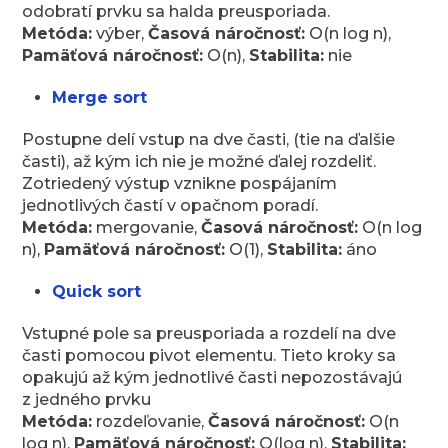
odobratí prvku sa halda preusporiada.
Metóda:
výber,
Časová náročnosť:
O(n log n),
Pamäťová náročnosť:
O(n),
Stabilita:
nie
Merge sort
Postupne delí vstup na dve časti, (tie na ďalšie
časti), až kým ich nie je možné ďalej rozdeliť.
Zotriedený výstup vznikne pospájaním
jednotlivých častí v opačnom poradí.
Metóda:
mergovanie,
Časová náročnosť:
O(n log
n),
Pamäťová náročnosť:
O(1),
Stabilita:
áno
Quick sort
Vstupné pole sa preusporiada a rozdelí na dve
časti pomocou pivot elementu. Tieto kroky sa
opakujú až kým jednotlivé časti nepozostávajú
z jedného prvku
Metóda:
rozdeľovanie,
Časová náročnosť:
O(n
log n),
Pamäťová náročnosť:
O(log n),
Stabilita: