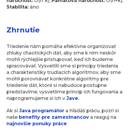
náročnosť:
O(n*k),
Pamäťová náročnosť:
O(n+k),
Stabilita:
áno
Zhrnutie
Triedenie nám pomáha efektívne organizovať
zhluky chaotických dát, aby sme k ním neskôr
mohli rýchlejšie pristupovať, keď ich budeme
spracovávať. Vysvetlili sme si princípy triedenia
a charakteristiky trudiacich algoritmov, aby sme
mohli porovnávať konkrétne algoritmy pre
triedenie dát, ktoré si nabudúce postupne
predstavíme, vysvetlíme princíp ich fungovania a
naprogramujeme si ich v
Jave.
Ak si
Java programátor
a hľadáš prácu, pozri si
naše
benefity pre zamestnancov
a reaguj na
najnovšie ponuky práce
.