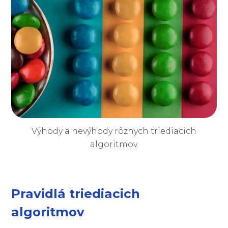
Výhody a nevýhody rôznych triediacich
algoritmov.
Pravidlá triediacich
algoritmov