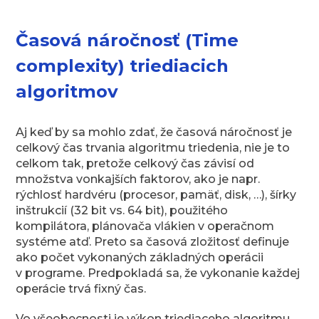
Časová náročnosť (Time
complexity) triediacich
algoritmov
Aj keď by sa mohlo zdať, že časová náročnosť je
celkový čas trvania algoritmu triedenia, nie je to
celkom tak, pretože celkový čas závisí od
množstva vonkajších faktorov, ako je napr.
rýchlosť hardvéru (procesor, pamäť, disk, …), šírky
inštrukcií (32 bit vs. 64 bit), použitého
kompilátora, plánovača vlákien v operačnom
systéme atď. Preto sa časová zložitosť definuje
ako počet vykonaných základných operácii
v programe. Predpokladá sa, že vykonanie každej
operácie trvá fixný čas.
Vo všeobecnosti je výkon triediaceho algoritmu