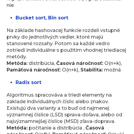
nie
Bucket sort, Bin sort
Na základe hashovacej funkcie rozdelí vstupné
prvky do jednotlivých vedier, ktoré majú
stanovené rozsahy. Potom sa každé vedro
zotriedi individuálne s použitím vhodnej triediacej
metódy.
Metóda:
distribúcia,
Časová náročnosť:
O(n+k),
Pamäťová náročnosť:
O(n+k),
Stabilita:
možná
Radix sort
Algoritmus spracováva a triedi elementy na
základe individuálnych číslic alebo znakov.
Existujú dva varianty a to buď od najmenej
významnej číslice (LSD) sprava-doľava, alebo od
najvýznamnejšej číslice (MSD) zľava-doprava.
Metóda:
počítanie a distribúcia ,
Časová