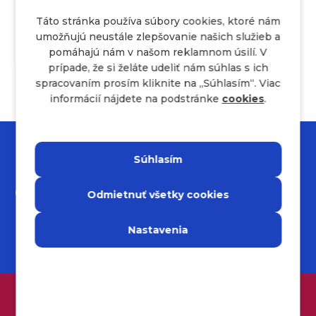
nuly
Táto stránka používa súbory cookies, ktoré nám
umožňujú neustále zlepšovanie našich služieb a
pomáhajú nám v našom reklamnom úsilí. V
prípade, že si želáte udeliť nám súhlas s ich
spracovaním prosím kliknite na ,,Súhlasím“. Viac
informácií nájdete na podstránke
cookies
.
Súhlasím
Odmietnuť všetky cookies
Nastavenia
Napíš nám, čo ťa
zaujíma, a objav naše
ZÍSKAJ BONUS DO 3000€!