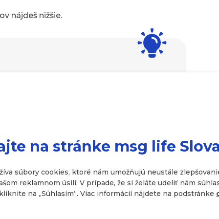
ov nájdeš nižšie.
ov orientuje práve na soft skills, preto
ať. Platí, že čím viac
hard a soft skills
a môžeš kariérne rásť.
ajte na stránke msg life Slov
žíva súbory cookies, ktoré nám umožňujú neustále zlepšovanie
om reklamnom úsilí. V prípade, že si želáte udeliť nám súhla
kliknite na ,,Súhlasím“. Viac informácií nájdete na podstránke
y, ktoré si človek spravidla nevie osvojiť. Ide