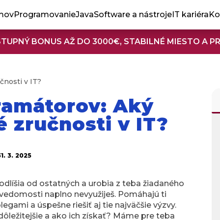
mov
Programovanie
Java
Software a nástroje
IT kariéra
Ko
STUPNÝ BONUS AŽ DO 3000€, STABILNÉ MIESTO A P
čnosti v IT?
gramátorov: Aký
zručnosti v IT?
31. 3. 2025
 odlíšia od ostatných a urobia z teba žiadaného
é vedomosti naplno nevyužiješ. Pomáhajú ti
egami a úspešne riešiť aj tie najväčšie výzvy.
jdôležitejšie a ako ich získať? Máme pre teba