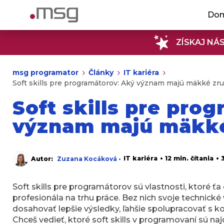
Do
ZÍSKAJ NÁ
msg programator
Články
IT kariéra
Soft skills pre programátorov: Aký význam majú mäkké zru
Soft skills pre pro
význam majú mäkké 
IT kariéra
• 12 min. čítania
• 
Autor:
Zuzana Kocáková •
Soft skills pre programátorov sú vlastnosti, ktoré ťa
profesionála na trhu práce. Bez nich svoje technick
dosahovať lepšie výsledky, ľahšie spolupracovať s kol
Chceš vedieť, ktoré soft skills v programovaní sú na