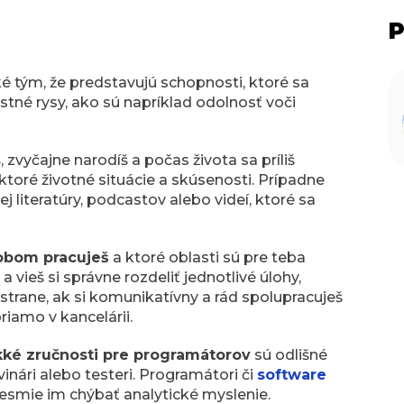
P
cké tým, že predstavujú schopnosti, ktoré sa
né rysy, ako sú napríklad odolnosť voči
s
, zvyčajne narodíš a počas života sa príliš
ktoré životné situácie a skúsenosti. Prípadne
 literatúry, podcastov alebo videí, ktoré sa
obom pracuješ
a ktoré oblasti sú pre teba
vieš si správne rozdeliť jednotlivé úlohy,
strane, ak si komunikatívny a rád spolupracuješ
riamo v kancelárii.
ké zručnosti pre programátorov
sú odlišné
vinári alebo testeri. Programátori či
software
nesmie im chýbať analytické myslenie.