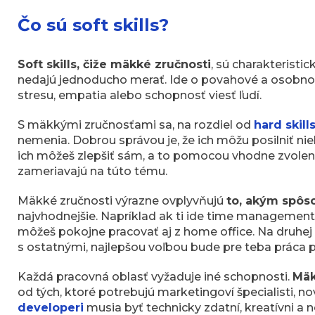
Čo sú soft skills?
Soft skills, čiže mäkké zručnosti
, sú charakteristi
nedajú jednoducho merať. Ide o povahové a osobnost
stresu, empatia alebo schopnosť viesť ľudí.
S mäkkými zručnosťami sa, na rozdiel od
hard skill
nemenia. Dobrou správou je, že ich môžu posilniť nie
ich môžeš zlepšiť sám, a to pomocou vhodne zvolenej
zameriavajú na túto tému.
Mäkké zručnosti výrazne ovplyvňujú
to, akým spôs
najvhodnejšie. Napríklad ak ti ide time management a 
môžeš pokojne pracovať aj z home office. Na druhej 
s ostatnými, najlepšou voľbou bude pre teba práca p
Každá pracovná oblasť vyžaduje iné schopnosti.
Mäk
od tých, ktoré potrebujú marketingoví špecialisti, no
developeri
musia byť technicky zdatní, kreatívni a 