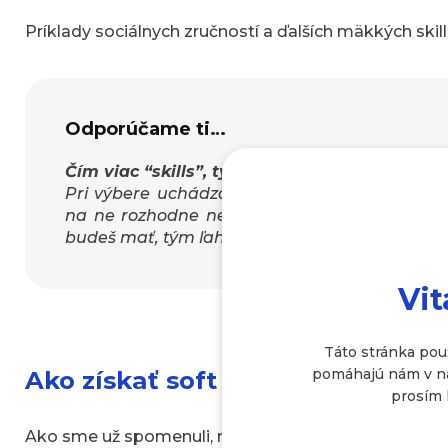
Príklady sociálnych zručností a ďalších mäkkých skill
Odporúčame ti…
Čím viac “skills”, tým lepšie!
Pri výbere uchádzača sa mnoho zamestnávateľ
na ne rozhodne nezabúdaj a snaž sa ich rozvíj
budeš mať, tým ľahšie získaš vysnívanú prácu 
Vit
Táto stránka pou
Ako získať soft skills?
pomáhajú nám v naš
prosím 
Ako sme už spomenuli, mäkké zručnosti sú vrodené črt