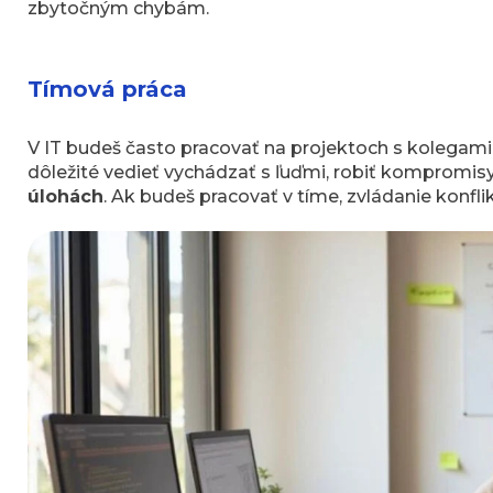
zbytočným chybám.
Tímová práca
V IT budeš často pracovať na projektoch s kolegami 
dôležité vedieť vychádzať s ľuďmi, robiť kompromis
úlohách
. Ak budeš pracovať v tíme, zvládanie konflikt