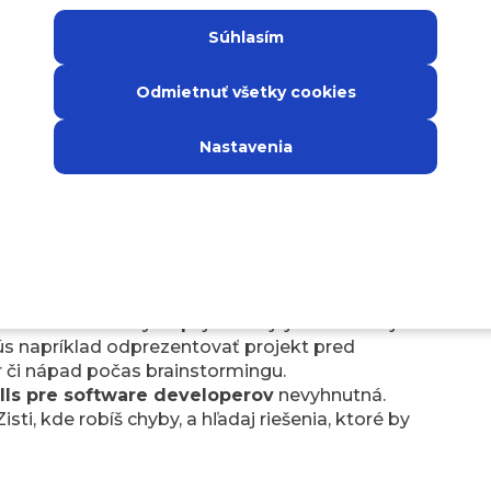
y si ich však mohol využiť vo svoj prospech,
mi:
Súhlasím
sti, aké sú tvoje
silné stránky
. Z nich si potom
Odmietnuť všetky cookies
 sústrediť. Ak si bol napríklad vždy prirodzeným
cie, medzi soft skills, ktoré by si mal
Nastavenia
.
knihy, odborné články, podcasty alebo videá o
 alebo ako správne spolupracovať s ostatnými.
u výrazne pomôcť.
v IT
ti pomôže aj spätná väzba od kolegov či
oju prácu v tíme alebo spôsob riešenia
de zapíš, aby si na ne nezabudol.
raxi. Pravidelne vystupuj zo svojej komfortnej
kús napríklad odprezentovať projekt pred
 či nápad počas brainstormingu.
ills pre software developerov
nevyhnutná.
isti, kde robíš chyby, a hľadaj riešenia, ktoré by