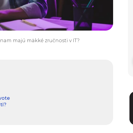
ýznam majú mäkké zručnosti v IT?
vote
ti?