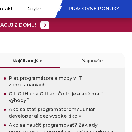
ntakt
PRACOVNÉ PONUKY
Jazyk
RACUJ Z DOMU!
Najčítanejšie
Najnovšie
Plat programátora a mzdy v IT
zamestnaniach
Git, GitHub a GitLab: Čo to je a aké majú
výhody?
Ako sa stať programátorom? Junior
developer aj bez vysokej školy
Ako sa naučiť programovať? Základy
programovania pre úplných začiatočníkov a