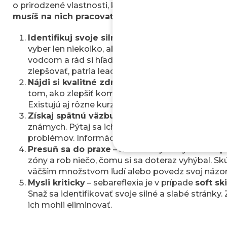
o prirodzené vlastnosti, ktoré sú v nás celý život. Ab
musíš na nich pracovať
. Dá sa to postupnými krok
Identifikuj svoje silné stránky
– v prvom rade zi
vyber len niekoľko, aby si sa na ne mohol naplno
vodcom a rád si hľadal riešenia na rôzne kompliká
zlepšovať, patria leadership a riešenie problémov
Nájdi si kvalitné zdroje informácií
– skvelé sú 
tom, ako zlepšiť komunikáciu, ako zvládať stres
Existujú aj rôzne kurzy alebo testy, ktoré ti môž
Získaj spätnú väzbu
– pri zlepšovaní
soft skills 
známych. Pýtaj sa ich, ako hodnotia napríklad tv
problémov. Informácie, ktoré ti poskytnú, si niek
Presuň sa do praxe
– nezabúdaj ich využívať v p
zóny a rob niečo, čomu si sa doteraz vyhýbal. S
väčším množstvom ľudí alebo povedz svoj názor
Mysli kriticky
– sebareflexia je v prípade
soft sk
Snaž sa identifikovať svoje silné a slabé stránky. Z
ich mohli eliminovať.