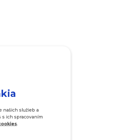
akia
 našich služieb a
s s ich spracovaním
cookies
.