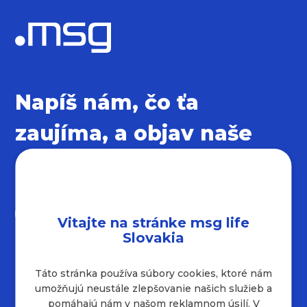
Napíš nám, čo ťa
zaujíma, a objav naše
sociálne siete
Vitajte na stránke msg life
Slovakia
Táto stránka používa súbory cookies, ktoré nám
Kontakty
umožňujú neustále zlepšovanie našich služieb a
+421 232 221 454
pomáhajú nám v našom reklamnom úsilí. V