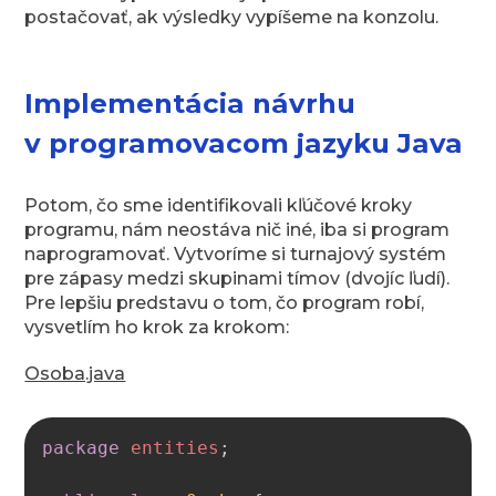
postačovať, ak výsledky vypíšeme na konzolu.
Implementácia návrhu
v programovacom jazyku Java
Potom, čo sme identifikovali kľúčové kroky
programu, nám neostáva nič iné, iba si program
naprogramovať. Vytvoríme si turnajový systém
pre zápasy medzi skupinami tímov (dvojíc ľudí).
Pre lepšiu predstavu o tom, čo program robí,
vysvetlím ho krok za krokom:
Osoba.java
Copy
package
entities
;