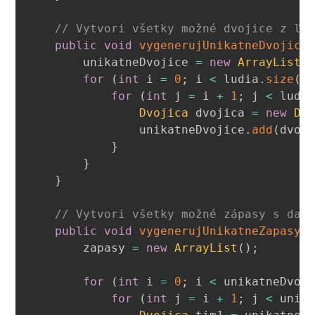
// Vytvori všetky možné dvojice z ľu
public
void
vygenerujUnikatneDvojice
        unikatneDvojice 
=
new
ArrayList
<
for
(
int
 i 
=
0
;
 i 
<
 ludia
.
size
(
)
for
(
int
 j 
=
 i 
+
1
;
 j 
<
 ludi
Dvojica
 dvojica 
=
new
Dv
                unikatneDvojice
.
add
(
dvoj
}
}
}
// Vytvori všetky možné zápasy s dan
public
void
vygenerujUnikatneZapasy
(
        zapasy 
=
new
ArrayList
(
)
;
for
(
int
 i 
=
0
;
 i 
<
 unikatneDvoj
for
(
int
 j 
=
 i 
+
1
;
 j 
<
 unik