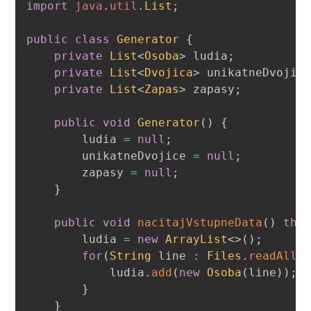
import
java
.
util
.
List
;
public
class
Generator
{
private
List
<
Osoba
>
 ludia
;
private
List
<
Dvojica
>
 unikatneDvojic
private
List
<
Zapas
>
 zapasy
;
public
void
Generator
(
)
{
        ludia 
=
null
;
        unikatneDvojice 
=
null
;
        zapasy 
=
null
;
}
public
void
nacitajVstupneData
(
)
thr
        ludia 
=
new
ArrayList
<
>
(
)
;
for
(
String
 line 
:
Files
.
readAllL
            ludia
.
add
(
new
Osoba
(
line
)
)
;
}
}