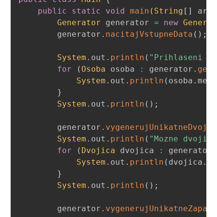
public
static
void
main
(
String
[
]
 arg
Generator
 generator 
=
new
Genera
        generator
.
nacitajVstupneData
(
)
;
System
.
out
.
println
(
"Prihlaseni l
for
(
Osoba
 osoba 
:
 generator
.
get
System
.
out
.
println
(
osoba
.
men
}
System
.
out
.
println
(
)
;
        generator
.
vygenerujUnikatneDvoji
System
.
out
.
println
(
"Mozne dvojic
for
(
Dvojica
 dvojica 
:
 generator
System
.
out
.
println
(
dvojica
.
o
}
System
.
out
.
println
(
)
;
        generator
.
vygenerujUnikatneZapas