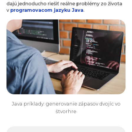
dajú jednoducho riešiť reálne problémy zo života
v
programovacom jazyku Java
.
Java príklady: generovanie zápasov dvojíc vo
štvorhre