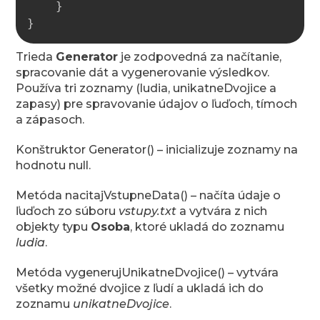
}
}
Trieda
Generator
je zodpovedná za načítanie,
spracovanie dát a vygenerovanie výsledkov.
Používa tri zoznamy (ludia, unikatneDvojice a
zapasy) pre spravovanie údajov o ľuďoch, tímoch
a zápasoch.
Konštruktor Generator() – inicializuje zoznamy na
hodnotu null.
Metóda nacitajVstupneData() – načíta údaje o
ľuďoch zo súboru
vstupy.txt
a vytvára z nich
objekty typu
Osoba
, ktoré ukladá do zoznamu
ludia
.
Metóda vygenerujUnikatneDvojice() – vytvára
všetky možné dvojice z ľudí a ukladá ich do
zoznamu
unikatneDvojice
.