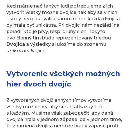
Keď máme načítaných ľudí potrebujeme z ich
vytvoriť všetky možne dvojice, tak aby sa v nich
osoby neopakovali a samozrejme každá dvojica
by mala byť unikátna. Pri dvojici nám nezáleží na
poradí, kto je prvý, resp. druhý člen. Takýto
dvojčlenný tím bude reprezentovaný triedou
Dvojica
a výsledky si uložíme do zoznamu
unikatneDvojice
.
Vytvorenie všetkých možných
hier dvoch dvojíc
Z vytvorených dvojčlenných tímov vytvoríme
všetky možné hry, aby si zahral každý tím
s každým. Musíme však zabezpečiť, aby daná
dvojica hrala v jednom zápase iba v jednom tíme,
to znamená dvojica nemôže hrať v zápase proti