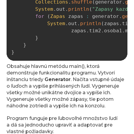
Collections
.
shuffle
(
generator
.
ge
System
.
out
.
println
(
"Zapasy kazdy
for
(
Zapas
 zapas 
:
 generator
.
get
System
.
out
.
println
(
zapas
.
tim
                    zapas
.
tim2
.
osoba1
.
me
}
}
}
Obsahuje hlavnú metódu main(), ktorá
demonštruje funkcionalitu programu. Vytvorí
inštanciu triedy
Generator
. Načíta vstupné údaje
o ľuďoch a vypíše prihlásených ľudí. Vygeneruje
všetky možné unikátne dvojice a vypíše ich.
Vygeneruje všetky možné zápasy, tie potom
náhodne zotriedi a vypíše ich na konzolu.
Program funguje pre ľubovoľné množstvo ľudí
a dá sa jednoducho upraviť a adaptovať pre
vlastné požiadavky.