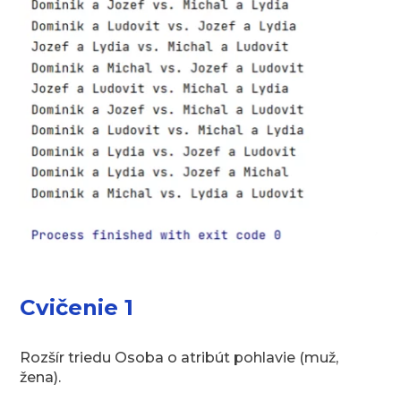
Cvičenie 1
Rozšír triedu Osoba o atribút pohlavie (muž,
žena).