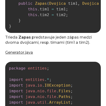
public
Zapas
(
Dvojica
 tim1
,
Dvojica
 t
this
.
tim1 
=
 tim1
;
this
.
tim2 
=
 tim2
;
}
}
Trieda
Zapas
predstavuje jeden zápas medzi
dvoma dvojicami, resp. tímami (tim1 a tim2).
Generator.java
Copy
package
entities
;
import
entities
.
*
;
import
java
.
io
.
IOException
;
import
java
.
nio
.
file
.
Files
;
import
java
.
nio
.
file
.
Paths
;
import
java
.
util
.
ArrayList
;