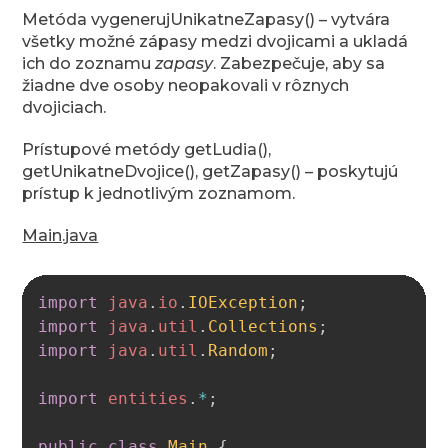
Metóda vygenerujUnikatneZapasy() – vytvára
všetky možné zápasy medzi dvojicami a ukladá
ich do zoznamu
zapasy
. Zabezpečuje, aby sa
žiadne dve osoby neopakovali v rôznych
dvojiciach.
Prístupové metódy getLudia(),
getUnikatneDvojice(), getZapasy() – poskytujú
prístup k jednotlivým zoznamom.
Main.java
Copy
import
java
.
io
.
IOException
;
import
java
.
util
.
Collections
;
import
java
.
util
.
Random
;
import
entities
.
*
;
public
class
Main
{