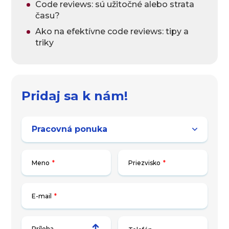
Code reviews: sú užitočné alebo strata
času?
Ako na efektívne code reviews: tipy a
triky
Pridaj sa k nám!
Meno
*
Priezvisko
*
E-mail
*
Príloha