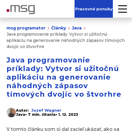
Pracovné ponuky
msg programator
Články
Java
Java programovanie príklady: Vytvor si užitočnú
aplikáciu na generovanie náhodných zápasov tímových
dvojíc vo štvorhre
Java programovanie
príklady: Vytvor si užitočnú
aplikáciu na generovanie
náhodných zápasov
tímových dvojíc vo štvorhre
Jozef Wagner
Autor:
Java
• 7 min. čítania
• 1. 12. 2023
V tomto článku som si dal zacieľ ukázať, ako sa