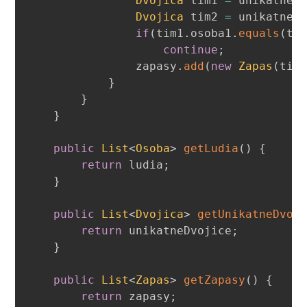
Dvojica
 tim1 
=
 unikatneD
Dvojica
 tim2 
=
 unikatneD
if
(
tim1
.
osoba1
.
equals
(
ti
continue
;
                zapasy
.
add
(
new
Zapas
(
tim
}
}
}
public
List
<
Osoba
>
getLudia
(
)
{
return
 ludia
;
}
public
List
<
Dvojica
>
getUnikatneDvoj
return
 unikatneDvojice
;
}
public
List
<
Zapas
>
getZapasy
(
)
{
return
 zapasy
;