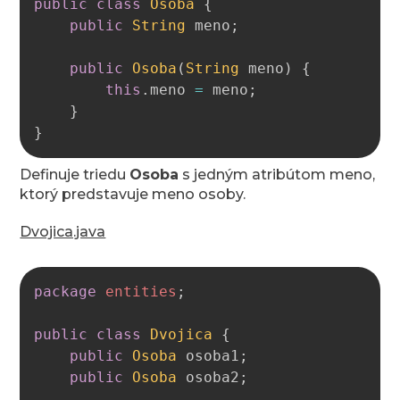
public
class
Osoba
{
public
String
 meno
;
public
Osoba
(
String
 meno
)
{
this
.
meno 
=
 meno
;
}
}
Definuje triedu
Osoba
s jedným atribútom meno,
ktorý predstavuje meno osoby.
Dvojica.java
Copy
package
entities
;
public
class
Dvojica
{
public
Osoba
 osoba1
;
public
Osoba
 osoba2
;