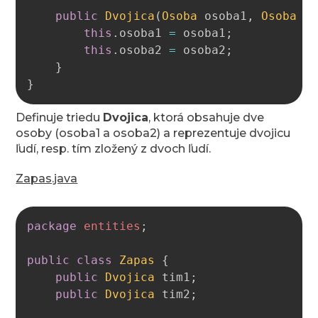
public
Dvojica
(
Osoba
 osoba1
,
Osoba
 o
this
.
osoba1 
=
 osoba1
;
this
.
osoba2 
=
 osoba2
;
}
}
Definuje triedu
Dvojica
, ktorá obsahuje dve
osoby (osoba1 a osoba2) a reprezentuje dvojicu
ľudí, resp. tím zložený z dvoch ľudí.
Zapas.java
Copy
package
entities
;
public
class
Zapas
{
public
Dvojica
 tim1
;
public
Dvojica
 tim2
;