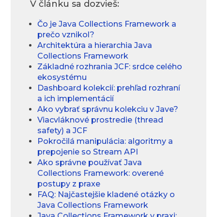
V článku sa dozvieš:
Čo je Java Collections Framework a
prečo vznikol?
Architektúra a hierarchia Java
Collections Framework
Základné rozhrania JCF: srdce celého
ekosystému
Dashboard kolekcií: prehľad rozhraní
a ich implementácií
Ako vybrať správnu kolekciu v Jave?
Viacvláknové prostredie (thread
safety) a JCF
Pokročilá manipulácia: algoritmy a
prepojenie so Stream API
Ako správne používať Java
Collections Framework: overené
postupy z praxe
FAQ: Najčastejšie kladené otázky o
Java Collections Framework
Java Collections Framework v praxi: