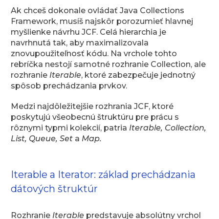
Ak chceš dokonale ovládať Java Collections
Framework, musíš najskôr porozumieť hlavnej
myšlienke návrhu JCF. Celá hierarchia je
navrhnutá tak, aby maximalizovala
znovupoužiteľnosť kódu. Na vrchole tohto
rebríčka nestojí samotné rozhranie Collection, ale
rozhranie
Iterable
, ktoré zabezpečuje jednotný
spôsob prechádzania prvkov.
Medzi najdôležitejšie rozhrania JCF, ktoré
poskytujú všeobecnú štruktúru pre prácu s
rôznymi typmi kolekcií, patria
Iterable, Collection,
List, Queue, Set
a
Map.
Iterable a Iterator: základ prechádzania
dátových štruktúr
Rozhranie
Iterable
predstavuje absolútny vrchol