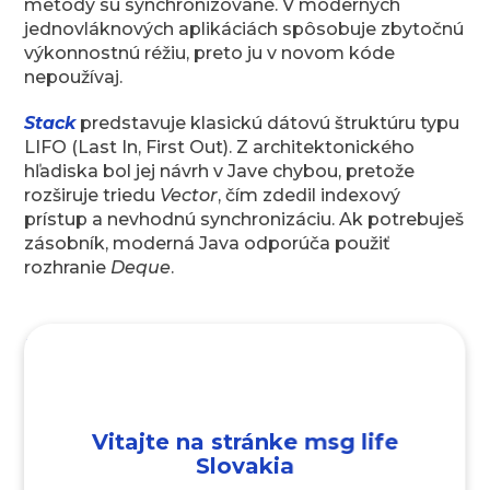
metódy sú synchronizované. V moderných
jednovláknových aplikáciách spôsobuje zbytočnú
výkonnostnú réžiu, preto ju v novom kóde
nepoužívaj.
Stack
predstavuje klasickú dátovú štruktúru typu
LIFO (Last In, First Out). Z architektonického
hľadiska bol jej návrh v Jave chybou, pretože
rozširuje triedu
Vector
, čím zdedil indexový
prístup a nevhodnú synchronizáciu. Ak potrebuješ
zásobník, moderná Java odporúča použiť
rozhranie
Deque
.
Rozhranie Set (množiny unikátnych
prvkov)
Rozhranie
Set
modeluje matematickú abstrakciu
Vitajte na stránke msg life
množiny. Jeho hlavnou vlastnosťou je, že nesmie
Slovakia
obsahovať duplicitné prvky. Ak sa pokúsiš vložiť