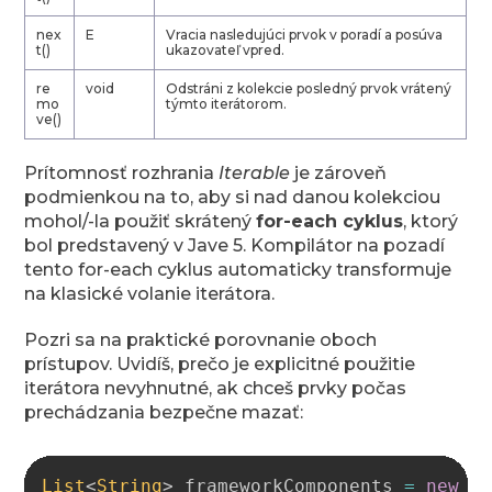
nex
E
Vracia nasledujúci prvok v poradí a posúva
t()
ukazovateľ vpred.
re
void
Odstráni z kolekcie posledný prvok vrátený
mo
týmto iterátorom.
ve()
Prítomnosť rozhrania
Iterable
je zároveň
podmienkou na to, aby si nad danou kolekciou
mohol/-la použiť skrátený
for-each cyklus
, ktorý
bol predstavený v Jave 5. Kompilátor na pozadí
tento for-each cyklus automaticky transformuje
na klasické volanie iterátora.
Pozri sa na praktické porovnanie oboch
prístupov. Uvidíš, prečo je explicitné použitie
iterátora nevyhnutné, ak chceš prvky počas
prechádzania bezpečne mazať:
Copy
List
<
String
>
 frameworkComponents 
=
new
A