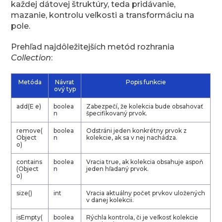
každej dátovej štruktúry, teda pridávanie,
mazanie, kontrolu veľkosti a transformáciu na
pole.
Prehľad najdôležitejších metód rozhrania
Collection
:
Metóda
Návrat
Popis funkcie
ový typ
add(E e)
boolea
Zabezpečí, že kolekcia bude obsahovať
n
špecifikovaný prvok.
remove(
boolea
Odstráni jeden konkrétny prvok z
Object
n
kolekcie, ak sa v nej nachádza.
o)
contains
boolea
Vracia true, ak kolekcia obsahuje aspoň
(Object
n
jeden hľadaný prvok.
o)
size()
int
Vracia aktuálny počet prvkov uložených
v danej kolekcii.
isEmpty(
boolea
Rýchla kontrola, či je veľkosť kolekcie