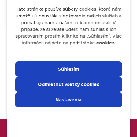
prvok, ktorý sa už v množine nachádza, operácia
Táto stránka používa súbory cookies, ktoré nám
vráti hodnotu false a štruktúru nezmení.
umožňujú neustále zlepšovanie našich služieb a
pomáhajú nám v našom reklamnom úsilí. V
prípade, že si želáte udeliť nám súhlas s ich
HashSet a LinkedHashSet
spracovaním prosím kliknite na ,,Súhlasím“. Viac
informácií nájdete na podstránke
cookies
.
HashSet
je najefektívnejšia a najpoužívanejšia
implementácia množiny. Interne využíva inštanciu
HashMap, kde ukladá prvky ako kľúče. Ponúka
Súhlasím
konštantnú časovú zložitosť O(1) pre základné
operácie, no nezaručuje absolútne žiadne poradie
Odmietnuť všetky cookies
prvkov pri iterácii.
LinkedHashSet
rozširuje
HashSet
, ale navyše
Nastavenia
interne udržiava obojsmerne prepojený zoznam
prechádzajúci všetkými prvkami. Vďaka tomu
zaručuje, že prvky budú iterované presne v takom
poradí, v akom boli do množiny vložené. Daňou
ZÍSKAJ BONUS DO 3000€!
za zachovanie poradia je mierne vyššia pamäťová