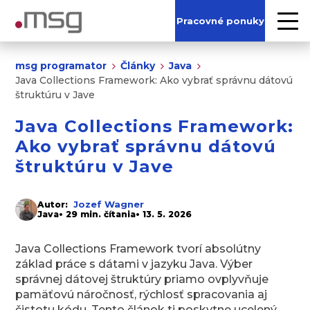
Pracovné ponuky
msg programator
Články
Java
Java Collections Framework: Ako vybrať správnu dátovú
štruktúru v Jave
Java Collections Framework:
Ako vybrať správnu dátovú
štruktúru v Jave
Jozef Wagner
Autor:
Java
• 29 min. čítania
• 13. 5. 2026
Java Collections Framework tvorí absolútny
základ práce s dátami v jazyku Java. Výber
správnej dátovej štruktúry priamo ovplyvňuje
pamäťovú náročnosť, rýchlosť spracovania aj
čistotu kódu. Tento článok ti poskytne ucelený