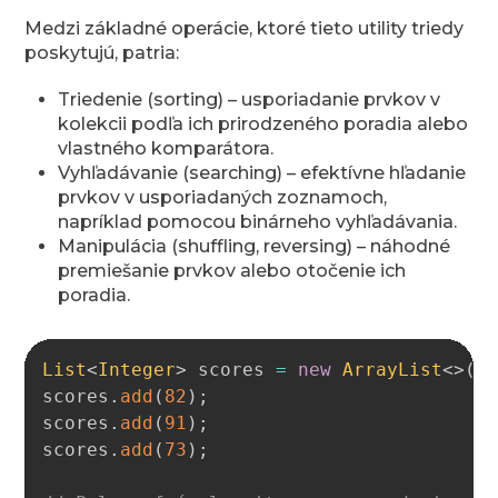
Medzi základné operácie, ktoré tieto utility triedy
poskytujú, patria:
Triedenie (sorting) – usporiadanie prvkov v
kolekcii podľa ich prirodzeného poradia alebo
vlastného komparátora.
Vyhľadávanie (searching) – efektívne hľadanie
prvkov v usporiadaných zoznamoch,
napríklad pomocou binárneho vyhľadávania.
Manipulácia (shuffling, reversing) – náhodné
premiešanie prvkov alebo otočenie ich
poradia.
Copy
List
<
Integer
>
 scores 
=
new
ArrayList
<
>
(
)
scores
.
add
(
82
)
;
scores
.
add
(
91
)
;
scores
.
add
(
73
)
;