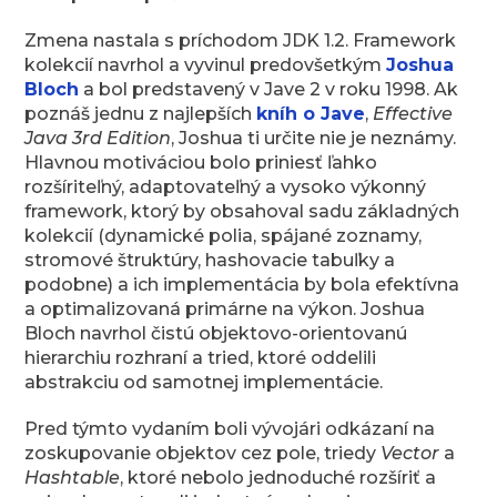
Zmena nastala s príchodom JDK 1.2. Framework
kolekcií navrhol a vyvinul predovšetkým
Joshua
Bloch
a bol predstavený v Jave 2 v roku 1998. Ak
poznáš jednu z najlepších
kníh o Jave
,
Effective
Java 3rd Edition
, Joshua ti určite nie je neznámy.
Hlavnou motiváciou bolo priniesť ľahko
rozšíriteľný, adaptovateľný a vysoko výkonný
framework, ktorý by obsahoval sadu základných
kolekcií (dynamické polia, spájané zoznamy,
stromové štruktúry, hashovacie tabuľky a
podobne) a ich implementácia by bola efektívna
a optimalizovaná primárne na výkon. Joshua
Bloch navrhol čistú objektovo-orientovanú
hierarchiu rozhraní a tried, ktoré oddelili
abstrakciu od samotnej implementácie.
Pred týmto vydaním boli vývojári odkázaní na
zoskupovanie objektov cez pole, triedy
Vector
a
Hashtable
, ktoré nebolo jednoduché rozšíriť a