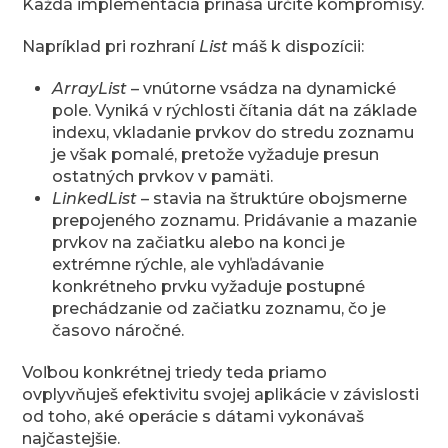
Každá implementácia prináša určité kompromisy.
Napríklad pri rozhraní
List
máš k dispozícii:
ArrayList
– vnútorne vsádza na dynamické
pole. Vyniká v rýchlosti čítania dát na základe
indexu, vkladanie prvkov do stredu zoznamu
je však pomalé, pretože vyžaduje presun
ostatných prvkov v pamäti.
LinkedList
– stavia na štruktúre obojsmerne
prepojeného zoznamu. Pridávanie a mazanie
prvkov na začiatku alebo na konci je
extrémne rýchle, ale vyhľadávanie
konkrétneho prvku vyžaduje postupné
prechádzanie od začiatku zoznamu, čo je
časovo náročné.
Voľbou konkrétnej triedy teda priamo
ovplyvňuješ efektivitu svojej aplikácie v závislosti
od toho, aké operácie s dátami vykonávaš
najčastejšie.