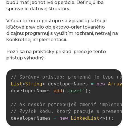
budú mať jednotlivé operácie. Definujú iba
správanie dátovej štruktúry.
Vďaka tomuto prístupu sa v praxi uplatňuje
kľúčové pravidlo objektovo-orientovaného
dizajnu: programuj s využitím rozhraní, netrvaj na
konkrétnej implementácii.
Pozri sa na praktický príklad, prečo je tento
prístup výhodný:
Copy
// Správny prístup: premenná je typu roz
List
<
String
>
 developerNames 
=
new
ArrayL
developerNames
.
add
(
"Jozef"
)
;
// Ak neskôr potrebuješ zmeniť implement
// Zvyšok kódu, ktorý pracuje s premenno
developerNames 
=
new
LinkedList
<
>
(
)
;