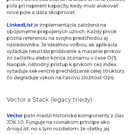
poľa pri naplnení kapacity, kedy musí alokovať
nové pole a dáta skopírovať.
LinkedList
je implementácia založená na
obojsmerne prepojených uzloch. Každý prvok
pozná referenciu na svojho predchodcu aj
nasledovníka. Je ideálnou voľbou, ak aplikácia
vyžaduje neustále pridávanie a mazanie prvkov
zo začiatku alebo konca zoznamu v čase O(1).
Naopak, náhodný prístup k prvkom cez index
vyžaduje sekvenčné prechádzanie celej štruktúry,
čo degraduje výkon na časovú zložitosť O(n).
Vector a Stack (legacy triedy)
Vector
patrí medzi historické komponenty z čias
JDK 1.0. Funguje na rovnakom princípe ako
ArrayList
, no s tým rozdielom, že všetky jej