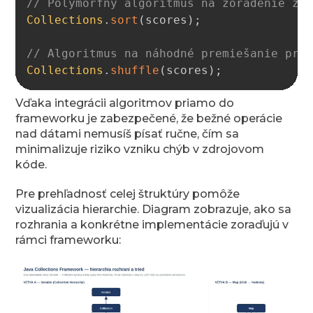
// Polymorfný algoritmus na zoradenie zo
Collections
.
sort
(
scores
)
;
// Algoritmus na náhodné premiešanie prv
Collections
.
shuffle
(
scores
)
;
Vďaka integrácii algoritmov priamo do
frameworku je zabezpečené, že bežné operácie
nad dátami nemusíš písať ručne, čím sa
minimalizuje riziko vzniku chýb v zdrojovom
kóde.
Pre prehľadnosť celej štruktúry pomôže
vizualizácia hierarchie. Diagram zobrazuje, ako sa
rozhrania a konkrétne implementácie zoraďujú v
rámci frameworku: