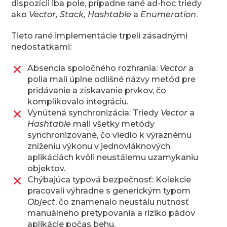
dispozícii iba pole, prípadne rané ad-hoc triedy
ako
Vector, Stack, Hashtable
a
Enumeration
.
Tieto rané implementácie trpeli zásadnými
nedostatkami:
Absencia spoločného rozhrania:
Vector
a
polia mali úplne odlišné názvy metód pre
pridávanie a získavanie prvkov, čo
komplikovalo integráciu.
Vynútená synchronizácia: Triedy
Vector
a
Hashtable
mali všetky metódy
synchronizované, čo viedlo k výraznému
zníženiu výkonu v jednovláknových
aplikáciách kvôli neustálemu uzamykaniu
objektov.
Chýbajúca typová bezpečnosť: Kolekcie
pracovali výhradne s generickým typom
Object
, čo znamenalo neustálu nutnosť
manuálneho pretypovania a riziko pádov
aplikácie počas behu.