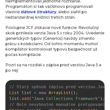
neimplementovali jednotné rozhranie.
Programátori si tak väčšinovo programovali
vlastné
dátové štruktúry
, alebo siahli po
neštandardnej knižnici tretích strán.
Postupne JCF získaval nové funkcie. Revolučný
skok priniesla verzia Java 5 v roku 2004. Uvedenie
generických typov (Generics) navždy zmenilo
prácu s kolekciami. Od tohto momentu mohol
kompilátor kontrolovať typovú bezpečnosť už
počas kompilácie.
Pozri sa na rozdiel v zápise pred verziou Java 5 a
po nej:
Copy
// Starý spôsob zápisu pred verziou Java
List
 list 
=
new
ArrayList
(
)
;
list
.
add
(
"Java Collections Framework"
)
;
// Bolo nevyhnutné manuálne pretypovanie