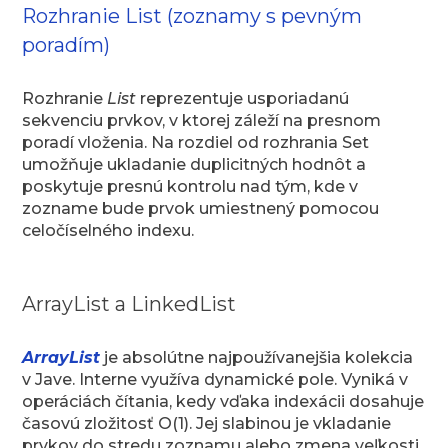
Rozhranie List (zoznamy s pevným
poradím)
Rozhranie
List
reprezentuje usporiadanú
sekvenciu prvkov, v ktorej záleží na presnom
poradí vloženia. Na rozdiel od rozhrania Set
umožňuje ukladanie duplicitných hodnôt a
poskytuje presnú kontrolu nad tým, kde v
zozname bude prvok umiestnený pomocou
celočíselného indexu.
ArrayList a LinkedList
ArrayList
je absolútne najpoužívanejšia kolekcia
v Jave. Interne využíva dynamické pole. Vyniká v
operáciách čítania, kedy vďaka indexácii dosahuje
časovú zložitosť O(1). Jej slabinou je vkladanie
prvkov do stredu zoznamu alebo zmena veľkosti