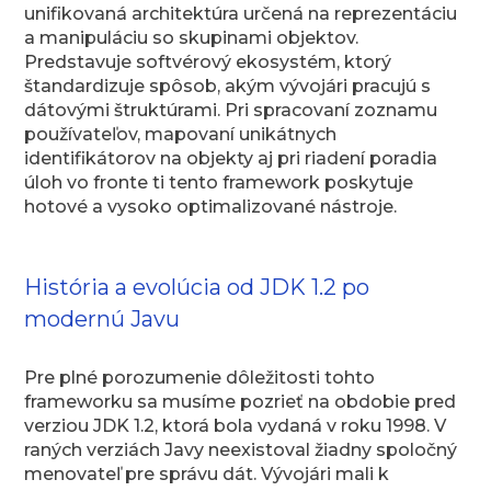
unifikovaná architektúra určená na reprezentáciu
a manipuláciu so skupinami objektov.
Predstavuje softvérový ekosystém, ktorý
štandardizuje spôsob, akým vývojári pracujú s
dátovými štruktúrami. Pri spracovaní zoznamu
používateľov, mapovaní unikátnych
identifikátorov na objekty aj pri riadení poradia
úloh vo fronte ti tento framework poskytuje
hotové a vysoko optimalizované nástroje.
História a evolúcia od JDK 1.2 po
modernú Javu
Pre plné porozumenie dôležitosti tohto
frameworku sa musíme pozrieť na obdobie pred
verziou JDK 1.2, ktorá bola vydaná v roku 1998. V
raných verziách Javy neexistoval žiadny spoločný
menovateľ pre správu dát. Vývojári mali k