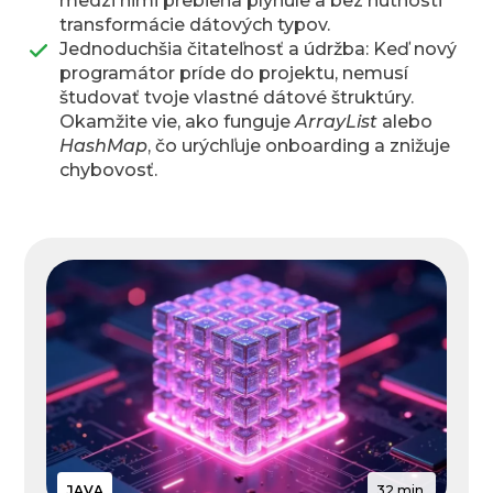
medzi nimi prebieha plynule a bez nutnosti
transformácie dátových typov.
Jednoduchšia čitateľnosť a údržba: Keď nový
programátor príde do projektu, nemusí
študovať tvoje vlastné dátové štruktúry.
Okamžite vie, ako funguje
ArrayList
alebo
HashMap
, čo urýchľuje onboarding a znižuje
chybovosť.
JAVA
32 min.