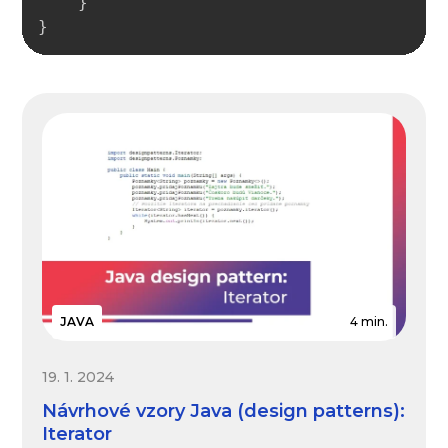
}
}
JAVA
4 min.
19. 1. 2024
Návrhové vzory Java (design patterns):
Iterator