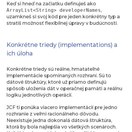
Keď si hneď na začiatku definuješ ako
ArrayList<String> developerNames
,
uzamkneš si svoj kód pre jeden konkrétny typ a
stratíš možnosť flexibilnej úpravy v budúcnosti.
Konkrétne triedy (implementations) a
ich úloha
Konkrétne triedy sú reálne, hmatateľné
implementácie spomínaných rozhraní. Sú to
dátové štruktúry, ktoré už priamo definujú
spôsob uloženia dát v operačnej pamäti a reálnu
logiku jednotlivých operácií.
JCF ti ponúka viacero implementácií pre jedno
rozhranie z veľmi racionálneho dôvodu.
Neexistuje jedna dokonalá dátová štruktúra,
ktorá by bola najlepšia vo všetkých scenároch.