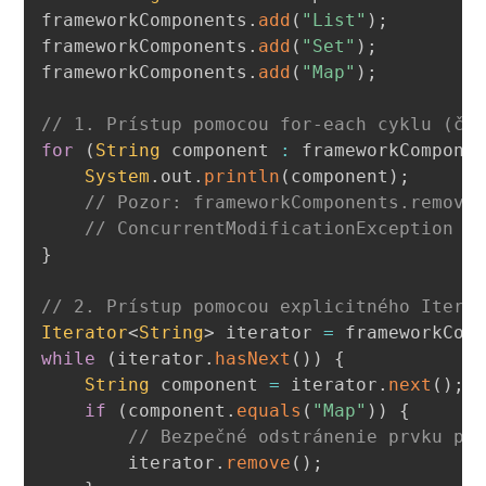
frameworkComponents
.
add
(
"List"
)
;
frameworkComponents
.
add
(
"Set"
)
;
frameworkComponents
.
add
(
"Map"
)
;
// 1. Prístup pomocou for-each cyklu (čí
for
(
String
 component 
:
 frameworkCompone
System
.
out
.
println
(
component
)
;
// Pozor: frameworkComponents.remove
// ConcurrentModificationException
}
// 2. Prístup pomocou explicitného Itera
Iterator
<
String
>
 iterator 
=
 frameworkCom
while
(
iterator
.
hasNext
(
)
)
{
String
 component 
=
 iterator
.
next
(
)
;
if
(
component
.
equals
(
"Map"
)
)
{
// Bezpečné odstránenie prvku pr
        iterator
.
remove
(
)
;