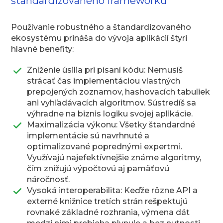
štandardizovaného frameworku
Používanie robustného a štandardizovaného
ekosystému prináša do vývoja aplikácií štyri
hlavné benefity:
Zníženie úsilia pri písaní kódu: Nemusíš
strácať čas implementáciou vlastných
prepojených zoznamov, hashovacích tabuliek
ani vyhľadávacích algoritmov. Sústredíš sa
výhradne na biznis logiku svojej aplikácie.
Maximalizácia výkonu: Všetky štandardné
implementácie sú navrhnuté a
optimalizované poprednými expertmi.
Využívajú najefektívnejšie známe algoritmy,
čím znižujú výpočtovú aj pamäťovú
náročnosť.
Vysoká interoperabilita: Keďže rôzne API a
externé knižnice tretích strán rešpektujú
rovnaké základné rozhrania, výmena dát