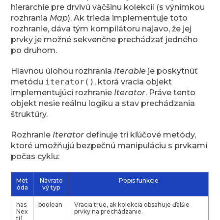
hierarchie pre drvivú väčšinu kolekcií (s výnimkou
rozhrania
Map
). Ak trieda implementuje toto
rozhranie, dáva tým kompilátoru najavo, že jej
prvky je možné sekvenčne prechádzať jedného
po druhom.
Hlavnou úlohou rozhrania
Iterable
je poskytnúť
metódu
iterator()
, ktorá vracia objekt
implementujúci rozhranie
Iterator
. Práve tento
objekt nesie reálnu logiku a stav prechádzania
štruktúry.
Rozhranie
Iterator
definuje tri kľúčové metódy,
ktoré umožňujú bezpečnú manipuláciu s prvkami
počas cyklu:
Met
Návrato
Popis funkcie
óda
vý typ
has
boolean
Vracia true, ak kolekcia obsahuje ďalšie
Nex
prvky na prechádzanie.
t()