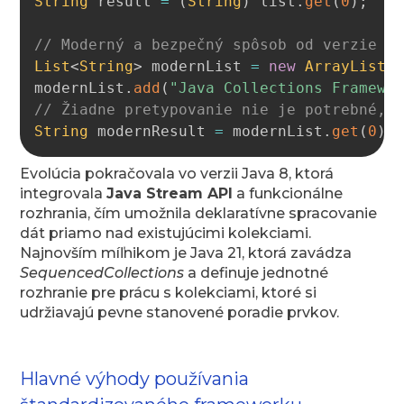
String
 result 
=
(
String
)
 list
.
get
(
0
)
;
// Moderný a bezpečný spôsob od verzie J
List
<
String
>
 modernList 
=
new
ArrayList
<
modernList
.
add
(
"Java Collections Framewo
// Žiadne pretypovanie nie je potrebné, 
String
 modernResult 
=
 modernList
.
get
(
0
)
;
Evolúcia pokračovala vo verzii Java 8, ktorá
integrovala
Java Stream API
a funkcionálne
rozhrania, čím umožnila deklaratívne spracovanie
dát priamo nad existujúcimi kolekciami.
Najnovším míľnikom je Java 21, ktorá zavádza
SequencedCollections
a definuje jednotné
rozhranie pre prácu s kolekciami, ktoré si
udržiavajú pevne stanovené poradie prvkov.
Hlavné výhody používania