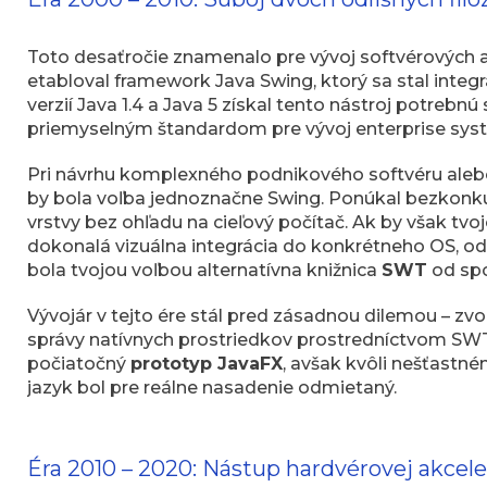
Toto desaťročie znamenalo pre vývoj softvérových ap
etabloval framework Java Swing, ktorý sa stal integ
verzií Java 1.4 a Java 5 získal tento nástroj potrebn
priemyselným štandardom pre vývoj enterprise sys
Pri návrhu komplexného podnikového softvéru aleb
by bola voľba jednoznačne Swing. Ponúkal bezkonkure
vrstvy bez ohľadu na cieľový počítač. Ak by však tvo
dokonalá vizuálna integrácia do konkrétneho OS, 
bola tvojou voľbou alternatívna knižnica
SWT
od spo
Vývojár v tejto ére stál pred zásadnou dilemou – zvol
správy natívnych prostriedkov prostredníctvom SWT
počiatočný
prototyp JavaFX
, avšak kvôli nešťastn
jazyk bol pre reálne nasadenie odmietaný.
Éra 2010 – 2020: Nástup hardvérovej akcel