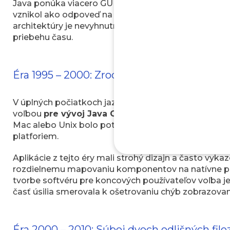
Java ponúka viacero GUI frameworkov na tvorbu des
vznikol ako odpoveď na limity svojho predchodcu.
architektúry je nevyhnutné analyzovať strategické 
priebehu času.
Éra 1995 – 2000: Zrod a technologické obm
V úplných počiatkoch jazyka Java neexistovala žiadn
voľbou
pre vývoj Java GUI
bola základná knižnica A
Mac alebo Unix bolo potrebné akceptovať najnižší s
platforiem.
Aplikácie z tejto éry mali strohý dizajn a často vyka
rozdielnemu mapovaniu komponentov na natívne prvk
tvorbe softvéru pre koncových používateľov voľba
časť úsilia smerovala k ošetrovaniu chýb zobrazova
Éra 2000 – 2010: Súboj dvoch odlišných filoz