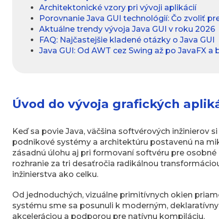
Architektonické vzory pri vývoji aplikácií
Porovnanie Java GUI technológií: Čo zvoliť pr
Aktuálne trendy vývoja Java GUI v roku 2026
FAQ: Najčastejšie kladené otázky o Java GUI
Java GUI: Od AWT cez Swing až po JavaFX a
Úvod do vývoja grafických apliká
Keď sa povie Java, väčšina softvérových inžinierov s
podnikové systémy a architektúru postavenú na mik
zásadnú úlohu aj pri formovaní softvéru pre osobné p
rozhranie za tri desaťročia radikálnou transformácio
inžinierstva ako celku.
Od jednoduchých, vizuálne primitívnych okien priam
systému sme sa posunuli k moderným, deklaratívny
akceleráciou a podporou pre natívnu kompiláciu.