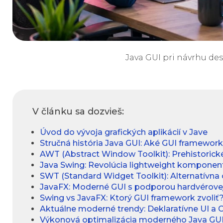
Java GUI pri návrhu de
V článku sa dozvieš:
Úvod do vývoja grafických aplikácií v Jave
Stručná história Java GUI: Aké GUI framewor
AWT (Abstract Window Toolkit): Prehistorick
Java Swing: Revolúcia lightweight komponen
SWT (Standard Widget Toolkit): Alternatívna 
JavaFX: Moderné GUI s podporou hardvérovej
Swing vs JavaFX: Ktorý GUI framework zvoliť
Aktuálne moderné trendy: Deklaratívne UI a
Výkonová optimalizácia moderného Java GUI