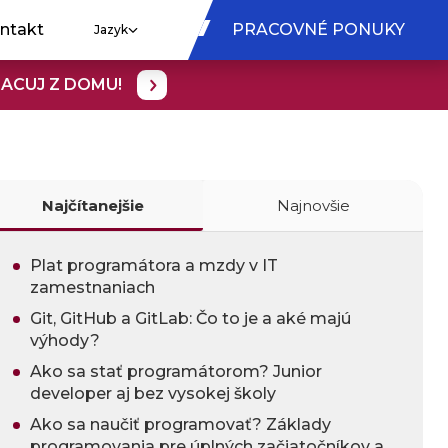
ntakt
PRACOVNÉ PONUKY
Jazyk
RACUJ Z DOMU!
Najčítanejšie
Najnovšie
Plat programátora a mzdy v IT
zamestnaniach
Git, GitHub a GitLab: Čo to je a aké majú
výhody?
Ako sa stať programátorom? Junior
developer aj bez vysokej školy
Ako sa naučiť programovať? Základy
programovania pre úplných začiatočníkov a