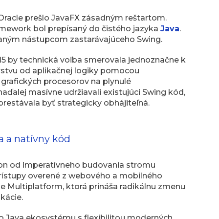
Oracle prešlo JavaFX zásadným reštartom.
ramework bol prepísaný do čistého jazyka
Java
.
účaným nástupcom zastarávajúceho Swing.
015 by technická voľba smerovala jednoznačne k
vrstvu od aplikačnej logiky pomocou
grafických procesorov na plynulé
aďalej masívne udržiavali existujúci Swing kód,
restávala byť strategicky obhájiteľná.
a a natívny kód
klon od imperatívneho budovania stromu
prístupy overené z webového a mobilného
 Multiplatform, ktorá prináša radikálnu zmenu
kácie.
ho Java ekosystému s flexibilitou moderných