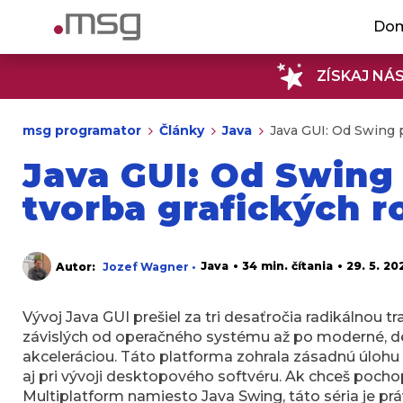
Do
ZÍSKAJ NÁ
msg programator
Články
Java
Java GUI: Od Swing p
Java GUI: Od Swing
tvorba grafických r
Java
• 34 min. čítania
• 29. 5. 20
Autor:
Jozef Wagner •
Vývoj Java GUI prešiel za tri desaťročia radikálnou
závislých od operačného systému až po moderné, de
akceleráciou. Táto platforma zohrala zásadnú úlohu
aj pri vývoji desktopového softvéru. Ak chceš poch
Multiplatform namiesto Java Swing, táto séria je prá