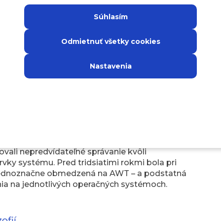
ktopových aplikácií, pričom každý z nich
 Na dokonalé porozumenie aktuálnemu stavu
Súhlasím
rozhodovacie procesy vývojového tímu v
Odmietnuť všetky cookies
Nastavenia
edzenia
a reálna alternatíva. Jedinou dostupnou
WT. Pri tvorbe aplikácie pre systémy Windows,
poločný menovateľ vlastností všetkých týchto
zovali nepredvídateľné správanie kvôli
y systému. Pred tridsiatimi rokmi bola pri
 jednoznačne obmedzená na AWT – a podstatná
nia na jednotlivých operačných systémoch.
ofií