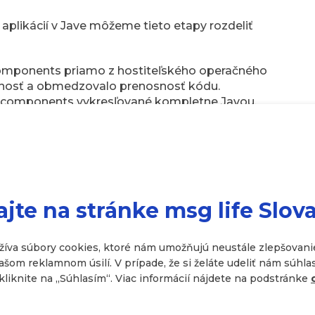
 aplikácií v Jave môžeme tieto etapy rozdeliť
components priamo z hostiteľského operačného
tnosť a obmedzovalo prenosnosť kódu.
t components vykresľované kompletne Javou,
vyžadovala striktné riadenie jednovláknového
scénického grafu, prinášajúca reaktívne
y a oddelenie vizuálneho štýlu pomocou CSS
p reprezentujúci deklaratívnu paradigmu, kde
ajte na stránke msg life Slov
dného zobrazenia s plnou podporou zdieľania
žíva súbory cookies, ktoré nám umožňujú neustále zlepšovanie
om reklamnom úsilí. V prípade, že si želáte udeliť nám súhla
 GUI frameworky ponúka Java?
kliknite na ,,Súhlasím“. Viac informácií nájdete na podstránke