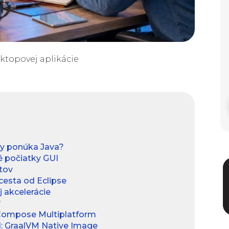
sktopovej aplikácie
ky ponúka Java?
é počiatky GUI
tov
cesta od Eclipse
 akcelerácie
?
 Compose Multiplatform
: GraalVM Native Image