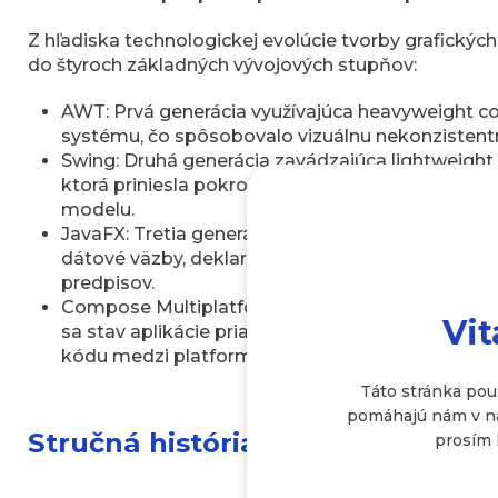
Z hľadiska technologickej evolúcie tvorby grafických
do štyroch základných vývojových stupňov:
AWT: Prvá generácia využívajúca heavyweight 
systému, čo spôsobovalo vizuálnu nekonzisten
Swing: Druhá generácia zavádzajúca lightweigh
ktorá priniesla pokročilú prispôsobiteľnosť, no 
modelu.
JavaFX: Tretia generácia postavená na koncepte 
dátové väzby, deklaratívne definovanie štruktúr
predpisov.
Compose Multiplatform: Súčasný moderný prístu
Vit
sa stav aplikácie priamo transformuje do výsle
kódu medzi platformami.
Táto stránka pou
pomáhajú nám v naš
Stručná história Java GUI: Aké
prosím 