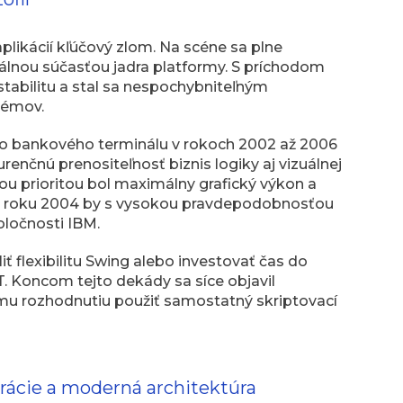
likácií kľúčový zlom. Na scéne sa plne
rálnou súčasťou jadra platformy. S príchodom
ú stabilitu a stal sa nespochybniteľným
témov.
o bankového terminálu v rokoch 2002 až 2006
nčnú prenositeľnosť biznis logiky aj vizuálnej
jou prioritou bol maximálny grafický výkon a
od roku 2004 by s vysokou pravdepodobnosťou
ločnosti IBM.
iť flexibilitu Swing alebo investovať čas do
. Koncom tejto dekády sa síce objavil
ému rozhodnutiu použiť samostatný skriptovací
erácie a moderná architektúra