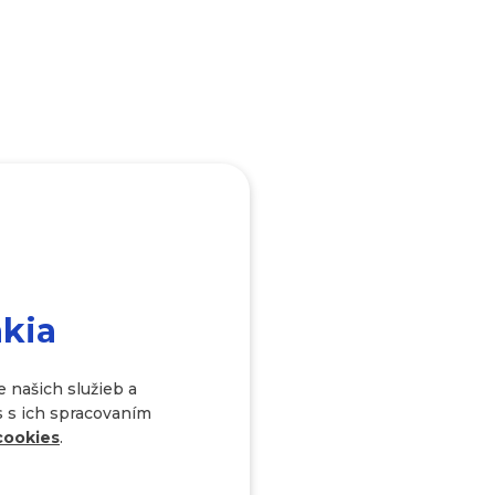
akia
 našich služieb a
s s ich spracovaním
cookies
.