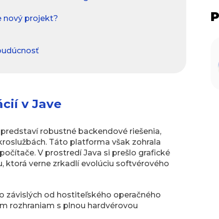
P
e nový projekt?
 budúcnosť
cií v Jave
i predstaví robustné backendové riešenia,
roslužbách. Táto platforma však zohrala
očítače. V prostredí Java si prešlo grafické
u, ktorá verne zrkadlí evolúciu softvérového
o závislých od hostiteľského operačného
m rozhraniam s plnou hardvérovou