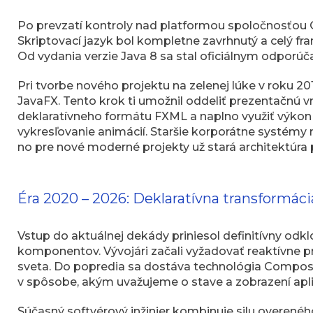
Po prevzatí kontroly nad platformou spoločnosťou 
Skriptovací jazyk bol kompletne zavrhnutý a celý f
Od vydania verzie Java 8 sa stal oficiálnym odpor
Pri tvorbe nového projektu na zelenej lúke v roku 2
JavaFX. Tento krok ti umožnil oddeliť prezentačnú 
deklaratívneho formátu FXML a naplno využiť výkon 
vykresľovanie animácií. Staršie korporátne systémy n
no pre nové moderné projekty už stará architektúra p
Éra 2020 – 2026: Deklaratívna transformáci
Vstup do aktuálnej dekády priniesol definitívny od
komponentov. Vývojári začali vyžadovať reaktívne 
sveta. Do popredia sa dostáva technológia Compose
v spôsobe, akým uvažujeme o stave a zobrazení apli
Súčasný softvérový inžinier kombinuje silu overené