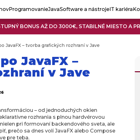
mov
Programovanie
Java
Software a nástroje
IT kariéra
Ko
STUPNÝ BONUS AŽ DO 3000€, STABILNÉ MIESTO A P
o JavaFX – tvorba grafických rozhraní v Jave
 po JavaFX –
ozhraní v Jave
26
 transformáciou – od jednoduchých okien
klaratívne rozhrania s plnou hardvérovou
 nielen pri formovaní backendového sveta, ale
opiť, prečo sa dnes volí JavaFX alebo Compose
ve pre teba.