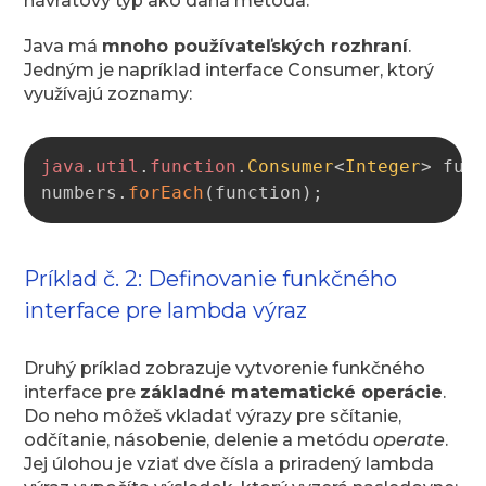
návratový typ ako daná metóda.
Java má
mnoho používateľských rozhraní
.
Jedným je napríklad interface Consumer, ktorý
využívajú zoznamy:
Copy
java
.
util
.
function
.
Consumer
<
Integer
>
 fun
numbers
.
forEach
(
function
)
;
Príklad č. 2: Definovanie funkčného
interface pre lambda výraz
Druhý príklad zobrazuje vytvorenie funkčného
interface pre
základné matematické operácie
.
Do neho môžeš vkladať výrazy pre sčítanie,
odčítanie, násobenie, delenie a metódu
operate
.
Jej úlohou je vziať dve čísla a priradený lambda