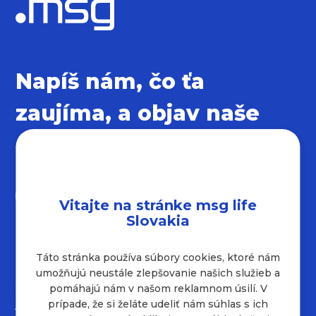
Napíš nám, čo ťa
zaujíma, a objav naše
sociálne siete
Vitajte na stránke msg life
Slovakia
Táto stránka používa súbory cookies, ktoré nám
Kontakty
umožňujú neustále zlepšovanie našich služieb a
+421 232 221 454
pomáhajú nám v našom reklamnom úsilí. V
job.sk@msg.group
prípade, že si želáte udeliť nám súhlas s ich