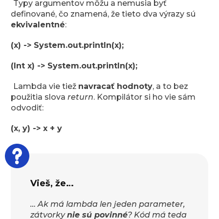
Typy argumentov môžu a nemusia byť
definované, čo znamená, že tieto dva výrazy sú
ekvivalentné
:
(x) -> System.out.println(x);
(Int x) -> System.out.println(x);
Lambda vie tiež
navracať hodnoty
, a to bez
použitia slova
return
. Kompilátor si ho vie sám
odvodiť:
(x, y) -> x + y
Vieš, že…
… Ak má lambda len jeden parameter,
zátvorky
nie sú povinné
? Kód má teda