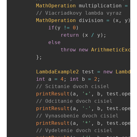
MathOperation
 multiplication 
=
(
// Viacriadkovy lambda vyraz
MathOperation
 division 
=
(
x
,
 y
)
if
(
y 
!=
0
)
return
(
x 
/
 y
)
;
else
throw
new
ArithmeticExce
}
;
LambdaExample2
 test 
=
new
Lambda
int
 a 
=
4
;
int
 b 
=
2
;
// Scitanie dvoch cisiel
printResult
(
a
,
'+'
,
 b
,
 test
.
oper
// Odcitanie dvoch cisiel
printResult
(
a
,
'-'
,
 b
,
 test
.
oper
// Vynasobenie dvoch cisiel
printResult
(
a
,
'*'
,
 b
,
 test
.
oper
// Vydelenie dvoch cisiel