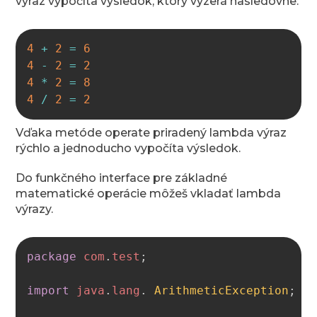
výraz vypočíta výsledok, ktorý vyzerá nasledovne:
Copy
4
+
2
=
6
4
-
2
=
2
4
*
2
=
8
4
/
2
=
2
Vďaka metóde operate priradený lambda výraz
rýchlo a jednoducho vypočíta výsledok.
Do funkčného interface pre základné
matematické operácie môžeš vkladať lambda
výrazy.
Copy
package
com
.
test
;
import
java
.
lang
.
ArithmeticException
;