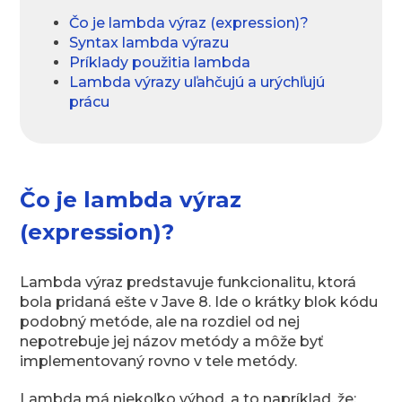
Čo je lambda výraz (expression)?
Syntax lambda výrazu
Príklady použitia lambda
Lambda výrazy uľahčujú a urýchľujú
prácu
Čo je lambda výraz
(expression)?
Lambda výraz predstavuje funkcionalitu, ktorá
bola pridaná ešte v Jave 8. Ide o krátky blok kódu
podobný metóde, ale na rozdiel od nej
nepotrebuje jej názov metódy a môže byť
implementovaný rovno v tele metódy.
Lambda má niekoľko výhod, a to napríklad, že: