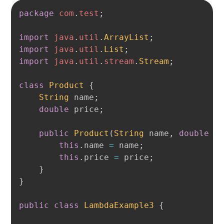
Copy
package
com
.
test
;
import
java
.
util
.
ArrayList
;
import
java
.
util
.
List
;
import
java
.
util
.
stream
.
Stream
;
class
Product
{
String
 name
;
double
 price
;
public
Product
(
String
 name
,
double
 p
this
.
name 
=
 name
;
this
.
price 
=
 price
;
}
}
public
class
LambdaExample3
{