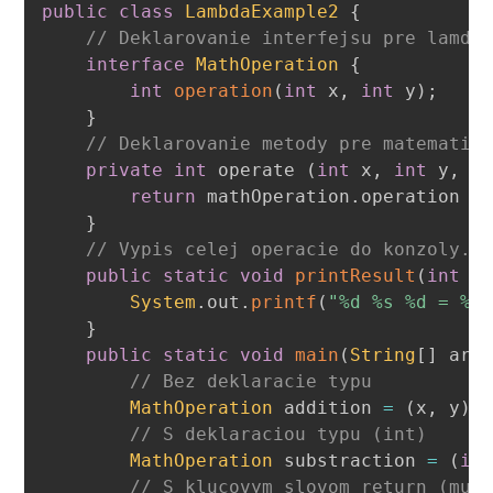
public
class
LambdaExample2
{
// Deklarovanie interfejsu pre lamda
interface
MathOperation
{
int
operation
(
int
 x
,
int
 y
)
;
}
// Deklarovanie metody pre matematic
private
int
 operate 
(
int
 x
,
int
 y
,
M
return
 mathOperation
.
operation 
(
}
// Vypis celej operacie do konzoly.
public
static
void
printResult
(
int
 x
System
.
out
.
printf
(
"%d %s %d = %d
}
public
static
void
main
(
String
[
]
 arg
// Bez deklaracie typu
MathOperation
 addition 
=
(
x
,
 y
)
// S deklaraciou typu (int)
MathOperation
 substraction 
=
(
in
// S klucovym slovom return (mus