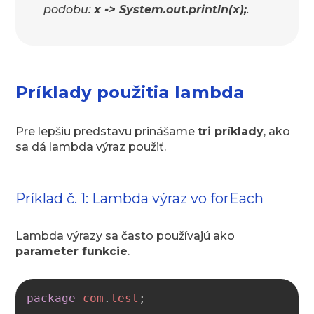
podobu:
x -> System.out.println(x);
.
Príklady použitia lambda
Pre lepšiu predstavu prinášame
tri príklady
, ako
sa dá lambda výraz použiť.
Príklad č. 1: Lambda výraz vo forEach
Lambda výrazy sa často používajú ako
parameter funkcie
.
Copy
package
com
.
test
;