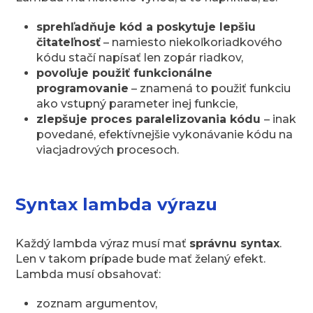
sprehľadňuje kód a poskytuje lepšiu
čitateľnosť
– namiesto niekoľkoriadkového
kódu stačí napísať len zopár riadkov,
povoľuje použiť funkcionálne
programovanie
– znamená to použiť funkciu
ako vstupný parameter inej funkcie,
zlepšuje proces paralelizovania kódu
– inak
povedané, efektívnejšie vykonávanie kódu na
viacjadrových procesoch.
Syntax lambda výrazu
Každý lambda výraz musí mať
správnu syntax
.
Len v takom prípade bude mať želaný efekt.
Lambda musí obsahovať:
zoznam argumentov,