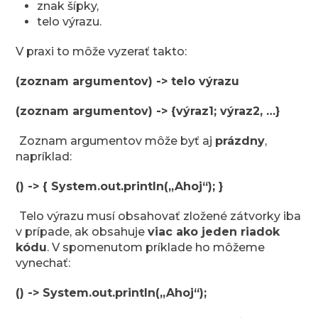
znak šípky,
telo výrazu.
V praxi to môže vyzerať takto:
(zoznam argumentov) -> telo výrazu
(zoznam argumentov) -> {výraz1; výraz2, …}
Zoznam argumentov môže byť aj
prázdny
,
napríklad:
() -> { System.out.println(„Ahoj“); }
Telo výrazu musí obsahovať zložené zátvorky iba
v prípade, ak obsahuje
viac ako jeden riadok
kódu
. V spomenutom príklade ho môžeme
vynechať:
() -> System.out.println(„Ahoj“);