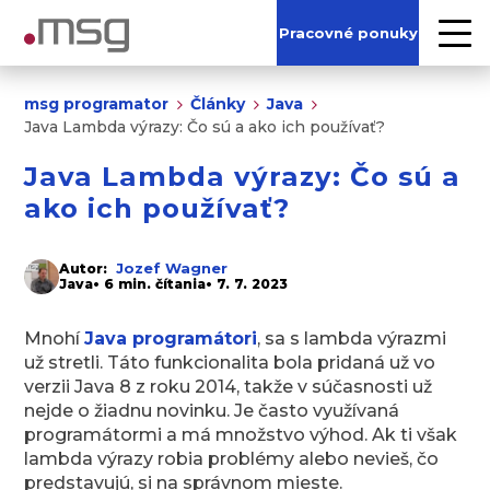
Pracovné ponuky
msg programator
Články
Java
Java Lambda výrazy: Čo sú a ako ich používať?
Java Lambda výrazy: Čo sú a
ako ich používať?
Jozef Wagner
Autor:
Java
• 6 min. čítania
• 7. 7. 2023
Mnohí
Java programátori
, sa s lambda výrazmi
už stretli. Táto funkcionalita bola pridaná už vo
verzii Java 8 z roku 2014, takže v súčasnosti už
nejde o žiadnu novinku. Je často využívaná
programátormi a má množstvo výhod. Ak ti však
lambda výrazy robia problémy alebo nevieš, čo
predstavujú, si na správnom mieste.