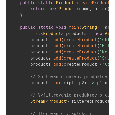
public
static
Product
createProduct
(
return
new
Product
(
name
,
 price
)
;
}
public
static
void
main
(
String
[
]
 arg
List
<
Product
>
 products 
=
new
Arr
        products
.
add
(
createProduct
(
"Chli
        products
.
add
(
createProduct
(
"Mlie
        products
.
add
(
createProduct
(
"Keks
        products
.
add
(
createProduct
(
"Smot
        products
.
add
(
createProduct 
(
"Cok
// Sortovanie nazvov produktov p
        products
.
sort
(
(
p1
,
 p2
)
->
 p1
.
nam
// Vyfiltrovanie produktov s cen
Stream
<
Product
>
 filteredProducts
// Iterovanie v kolekcii