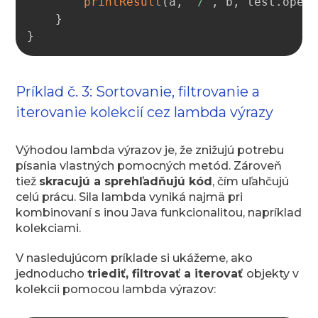
printResult
(
a
,
'/'
,
 b
,
 test
.
oper
}
}
Príklad č. 3: Sortovanie, filtrovanie a
iterovanie kolekcií cez lambda výrazy
Výhodou lambda výrazov je, že znižujú potrebu
písania vlastných pomocných metód. Zároveň
tiež
skracujú a sprehľadňujú kód
, čím uľahčujú
celú prácu. Sila lambda vyniká najmä pri
kombinovaní s inou Java funkcionalitou, napríklad
kolekciami.
V nasledujúcom príklade si ukážeme, ako
jednoducho
triediť, filtrovať a iterovať
objekty v
kolekcii pomocou lambda výrazov: