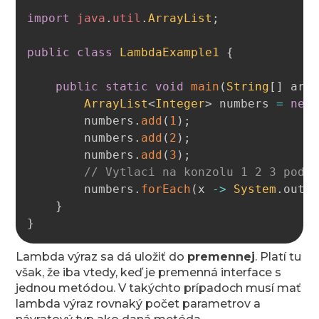
import
java
.
util
.
ArrayList
;
public
class
LambdaExample1
{
public
static
void
main
(
String
[
]
 arg
ArrayList
<
Integer
>
 numbers 
=
new
		numbers
.
add
(
1
)
;
		numbers
.
add
(
2
)
;
		numbers
.
add
(
3
)
;
// Vytlaci na konzolu 1 2 3 pod 
		numbers
.
forEach
(
x 
->
System
.
out
.
}
}
Lambda výraz sa dá uložiť do
premennej
. Platí tu
však, že iba vtedy, keď je premenná interface s
jednou metódou. V takýchto prípadoch musí mať
lambda výraz rovnaký počet parametrov a