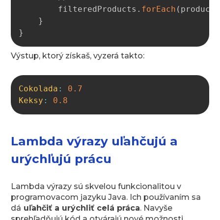
        filteredProducts
.
forEach
(
product
}
}
Výstup, ktorý získaš, vyzerá takto:
Copy
Cokolada
:
0.7
Keksy
:
0.8
Lambda výrazy uľahčujú a
urýchľujú prácu
Lambda výrazy sú skvelou funkcionalitou v
programovacom jazyku Java. Ich používaním sa
dá
uľahčiť a urýchliť celá práca
. Navyše
sprehľadňujú kód a otvárajú nové možnosti.