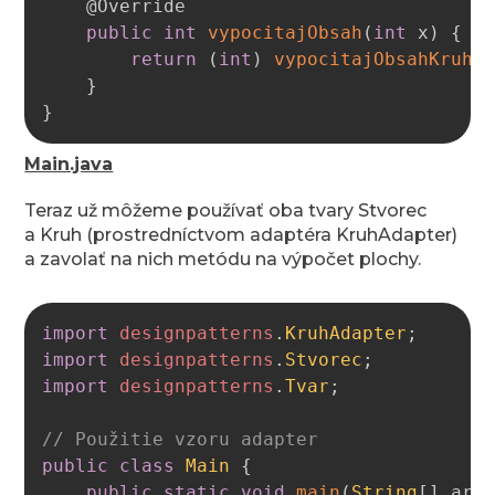
@Override
public
int
vypocitajObsah
(
int
 x
)
{
return
(
int
)
vypocitajObsahKruhu
}
}
Main.java
Teraz už môžeme používať oba tvary Stvorec
a Kruh (prostredníctvom adaptéra KruhAdapter)
a zavolať na nich metódu na výpočet plochy.
Copy
import
designpatterns
.
KruhAdapter
;
import
designpatterns
.
Stvorec
;
import
designpatterns
.
Tvar
;
// Použitie vzoru adapter
public
class
Main
{
public
static
void
main
(
String
[
]
 arg