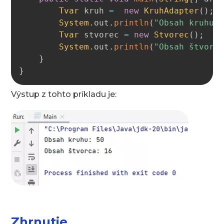
Tvar
 kruh 
=
new
KruhAdapter
(
)
;
System
.
out
.
println
(
"Obsah kruhu:
Tvar
 stvorec 
=
new
Stvorec
(
)
;
System
.
out
.
println
(
"Obsah štvorc
}
}
Výstup z tohto príkladu je:
Zhrnutie