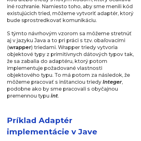
iné rozhranie. Namiesto toho, aby sme menili kód
existujúcich tried, môžeme vytvoriť adaptér, ktorý
bude sprostredkovať komunikáciu.
S týmto návrhovým vzorom sa môžeme stretnúť
aj v jazyku Java a to pri práci s tzv. obaľovacími
(
wrapper
) triedami. Wrapper triedy vytvoria
objektové typy z primitívnych dátových typov tak,
že sa zabalia do adaptéru, ktorý potom
implementuje požadované vlastnosti
objektového typu. To má potom za následok, že
môžeme pracovať s inštanciou triedy
Integer
,
podobne ako by sme pracovali s obyčajnou
premennou typu
int
.
Príklad Adaptér
implementácie v Jave