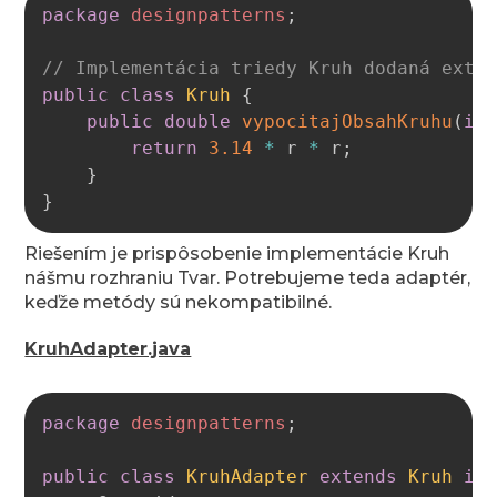
package
designpatterns
;
// Implementácia triedy Kruh dodaná exte
public
class
Kruh
{
public
double
vypocitajObsahKruhu
(
in
return
3.14
*
 r 
*
 r
;
}
}
Riešením je prispôsobenie implementácie Kruh
nášmu rozhraniu Tvar. Potrebujeme teda adaptér,
keďže metódy sú nekompatibilné.
KruhAdapter.java
Copy
package
designpatterns
;
public
class
KruhAdapter
extends
Kruh
im