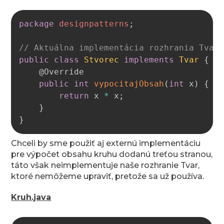
Copy
package
designpatterns
;
// Aktuálna implementácia rozhrania Tvar
public
class
Stvorec
implements
Tvar
{
@Override
public
int
vypocitajObsah
(
int
 x
)
{
return
 x 
*
 x
;
}
}
Chceli by sme použiť aj externú implementáciu
pre výpočet obsahu kruhu dodanú treťou stranou,
táto však neimplementuje naše rozhranie Tvar,
ktoré nemôžeme upraviť, pretože sa už používa.
Kruh.java
Copy