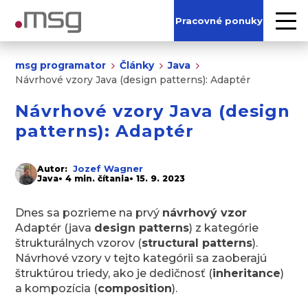
Pracovné ponuky
msg programator
Články
Java
Návrhové vzory Java (design patterns): Adaptér
Návrhové vzory Java (design
patterns): Adaptér
Jozef Wagner
Autor:
Java
• 4 min. čítania
• 15. 9. 2023
Dnes sa pozrieme na prvý
návrhový vzor
Adaptér (java
design patterns
) z kategórie
štrukturálnych vzorov (
structural patterns
).
Návrhové vzory v tejto kategórii sa zaoberajú
štruktúrou triedy, ako je dedičnosť (
inheritance
)
a kompozícia (
composition
).