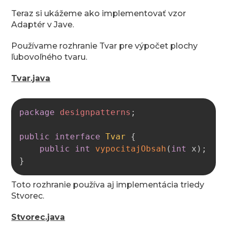
Teraz si ukážeme ako implementovať vzor
Adaptér v Jave.
Používame rozhranie Tvar pre výpočet plochy
ľubovoľného tvaru.
Tvar.java
Copy
package
designpatterns
;
public
interface
Tvar
{
public
int
vypocitajObsah
(
int
 x
)
;
}
Toto rozhranie používa aj implementácia triedy
Stvorec.
Stvorec.java