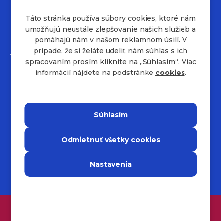
Táto stránka používa súbory cookies, ktoré nám
Kontakty
umožňujú neustále zlepšovanie našich služieb a
+421 232 221 454
pomáhajú nám v našom reklamnom úsilí. V
job.sk@msg.group
prípade, že si želáte udeliť nám súhlas s ich
Adresa spoločnosti
spracovaním prosím kliknite na ,,Súhlasím“. Viac
informácií nájdete na podstránke
cookies
.
Hraničná 18
821 05
Bratislava
Súhlasím
Impressum
Odmietnuť všetky cookies
Ochrana osobných údajov
Nastavenia
ZÍSKAJ BONUS DO 3000€!