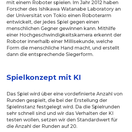
mit einem Roboter spielen. Im Jahr 2012 haben
Forscher des Ishikawa Watanabe Laboratory an
der Universität von Tokio einen Roboterarm
entwickelt, der jedes Spiel gegen einen
menschlichen Gegner gewinnen kann. Mithilfe
einer Hochgeschwindigkeitskamera erkennt der
Roboter innerhalb einer Millisekunde, welche
Form die menschliche Hand macht, und erstellt
dann die entsprechende Siegerform.
Spielkonzept mit KI
Das Spiel wird über eine vordefinierte Anzahl von
Runden gespielt, die bei der Erstellung der
Spielinstanz festgelegt wird. Da die Spielrunden
sehr schnell sind und wir das Verhalten der KI
testen wollen, setzen wir den Standardwert für
die Anzahl der Runden auf 20.