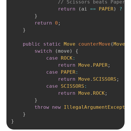
// Scissors beats Paper,
return
(
ai 
==
PAPER
)
?
1
}
return
0
;
}
public
static
Move
counterMove
(
Move
 
switch
(
move
)
{
case
ROCK
:
return
Move
.
PAPER
;
case
PAPER
:
return
Move
.
SCISSORS
;
case
SCISSORS
:
return
Move
.
ROCK
;
}
throw
new
IllegalArgumentExcepti
}
}