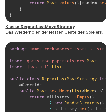
return
Move
.
values
(
)
[
random
.
next
}
}
Klasse RepeatLastMoveStrategy
Das Wiederholen der letzten Geste des Spielers.
Copy
package
games
.
rockpaperscissors
.
ai
.
strat
import
games
.
rockpaperscissors
.
Move
;
import
java
.
util
.
List
;
public
class
RepeatLastMoveStrategy
impl
@Override
public
Move
nextMove
(
List
<
Move
>
 play
return
 aiHistory
.
isEmpty
(
)
?
new
RandomStrategy
(
)
.
n
:
 aiHistory
.
get
(
aiHistor