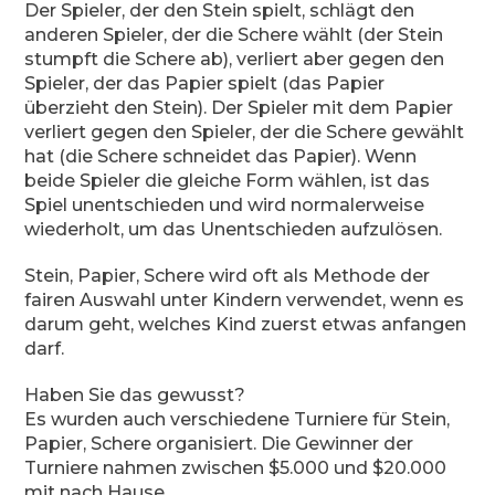
Der Spieler, der den Stein spielt, schlägt den
anderen Spieler, der die Schere wählt (der Stein
stumpft die Schere ab), verliert aber gegen den
Spieler, der das Papier spielt (das Papier
überzieht den Stein). Der Spieler mit dem Papier
verliert gegen den Spieler, der die Schere gewählt
hat (die Schere schneidet das Papier). Wenn
beide Spieler die gleiche Form wählen, ist das
Spiel unentschieden und wird normalerweise
wiederholt, um das Unentschieden aufzulösen.
Stein, Papier, Schere wird oft als Methode der
fairen Auswahl unter Kindern verwendet, wenn es
darum geht, welches Kind zuerst etwas anfangen
darf.
Haben Sie das gewusst?
Es wurden auch verschiedene Turniere für Stein,
Papier, Schere organisiert. Die Gewinner der
Turniere nahmen zwischen $5.000 und $20.000
mit nach Hause.