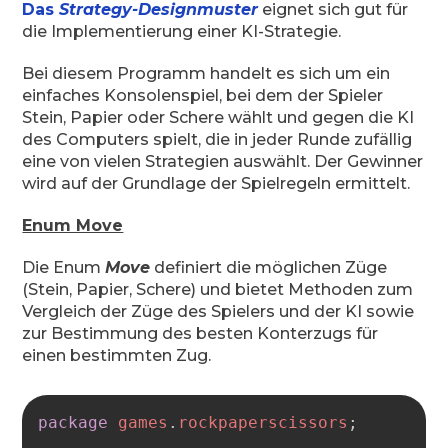
Das
Strategy-Designmuster
eignet sich gut für
die Implementierung einer KI-Strategie.
Bei diesem Programm handelt es sich um ein
einfaches Konsolenspiel, bei dem der Spieler
Stein, Papier oder Schere wählt und gegen die KI
des Computers spielt, die in jeder Runde zufällig
eine von vielen Strategien auswählt. Der Gewinner
wird auf der Grundlage der Spielregeln ermittelt.
Enum Move
Die Enum
Move
definiert die möglichen Züge
(Stein, Papier, Schere) und bietet Methoden zum
Vergleich der Züge des Spielers und der KI sowie
zur Bestimmung des besten Konterzugs für
einen bestimmten Zug.
Copy
package
games
.
rockpaperscissors
;