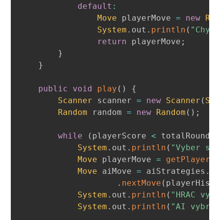
default
:
Move
 playerMove 
=
new
Ra
System
.
out
.
println
(
"Chyb
return
 playerMove
;
}
}
public
void
play
(
)
{
Scanner
 scanner 
=
new
Scanner
(
Sy
Random
 random 
=
new
Random
(
)
;
while
(
playerScore 
<
 totalRounds
System
.
out
.
println
(
"Vyber si
Move
 playerMove 
=
getPlayerM
Move
 aiMove 
=
 aiStrategies
.
g
.
nextMove
(
playerHist
System
.
out
.
println
(
"HRAC vyb
System
.
out
.
println
(
"AI vybra