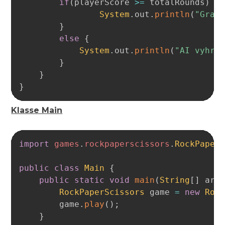
if
(
playerScore 
>=
 totalRounds
)
{
System
.
out
.
println
(
"Grat
}
else
{
System
.
out
.
println
(
"AI vyhra
}
}
}
Klasse Main
Copy
import
games
.
rockpaperscissors
.
RockPaper
public
class
Main
{
public
static
void
main
(
String
[
]
 arg
RockPaperScissors
 game 
=
new
Roc
        game
.
play
(
)
;
}