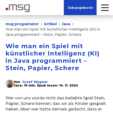
Jobangebote
msg programator
Artikel
Java
Wie man ein Spiel mit künstlicher Intelligenz (KI) in
Java programmiert – Stein, Papier, Schere
Wie man ein Spiel mit
künstlicher Intelligenz (KI)
in Java programmiert –
Stein, Papier, Schere
Jozef Wagner
Von
Java
• 10 min. Epub lesen
• 14. 11. 2024
Wer von uns würde nicht das beliebte Spiel Stein,
Papier, Schere kennen, das wir als Kinder gespielt
haben. Aber wer hätte damals gedacht, dass er