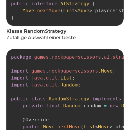
public
interface
AIStrategy
{
Move
nextMove
(
List
<
Move
>
 playerHisto
}
Klasse RandomStrategy
Zufällige Auswahl einer Geste.
Copy
package
games
.
rockpaperscissors
.
ai
.
strat
import
games
.
rockpaperscissors
.
Move
;
import
java
.
util
.
List
;
import
java
.
util
.
Random
;
public
class
RandomStrategy
implements
A
private
final
Random
 random 
=
new
Ra
@Override
public
Move
nextMove
(
List
<
Move
>
 play