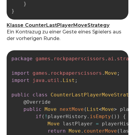
}
}
Klasse CounterLastPlayerMoveStrategy
Ein Kontrazug zu einer Geste eines Spielers aus
der vorherigen Runde.
Copy
package
games
.
rockpaperscissors
.
ai
.
strat
import
games
.
rockpaperscissors
.
Move
;
import
java
.
util
.
List
;
public
class
CounterLastPlayerMoveStrate
@Override
public
Move
nextMove
(
List
<
Move
>
 play
if
(
!
playerHistory
.
isEmpty
(
)
)
{
Move
 lastPlayer 
=
 playerHist
return
Move
.
counterMove
(
last