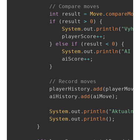
// Compare moves
int
 result 
=
Move
.
compareMov
if
(
result 
>
0
)
{
System
.
out
.
println
(
"Vyhr
                playerScore
++
;
}
else
if
(
result 
<
0
)
{
System
.
out
.
println
(
"AI v
                aiScore
++
;
}
// Record moves
            playerHistory
.
add
(
playerMove
            aiHistory
.
add
(
aiMove
)
;
System
.
out
.
println
(
"Aktualne
System
.
out
.
println
(
)
;
}