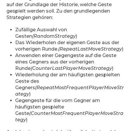
auf der Grundlage der Historie, welche Geste
gespielt werden soll. Zu den grundlegenden
Strategien gehören:
Zufällige Auswahl von
Gesten
(RandomStrategy
)
Das Wiederholen der eigenen Geste aus der
vorherigen Runde.
(RepeatLastMoveStrategy
)
Anwenden einer Gegengeste auf die Geste
eines Gegners aus der vorherigen
Runde
(CounterLastPlayerMoveStrategy
)
Wiederholung der am häufigsten gespielten
Geste des
Gegners
(RepeatMostFrequentPlayerMoveStr
ategy
)
Gegengeste für die vom Gegner am
häufigsten gespielte
Geste
(CounterMostFrequentPlayerMoveStra
tegy
)