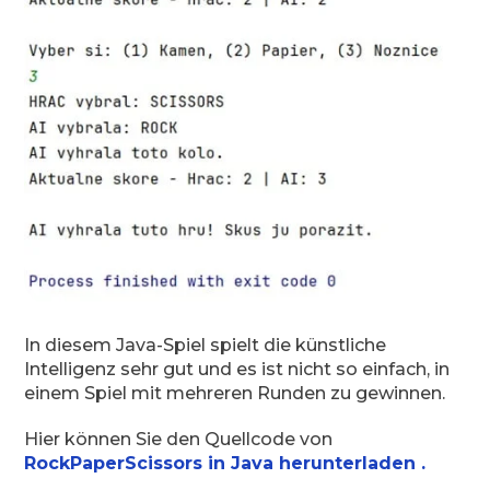
In diesem Java-Spiel spielt die künstliche
Intelligenz sehr gut und es ist nicht so einfach, in
einem Spiel mit mehreren Runden zu gewinnen.
Hier können Sie den Quellcode von
RockPaperScissors in Java herunterladen .