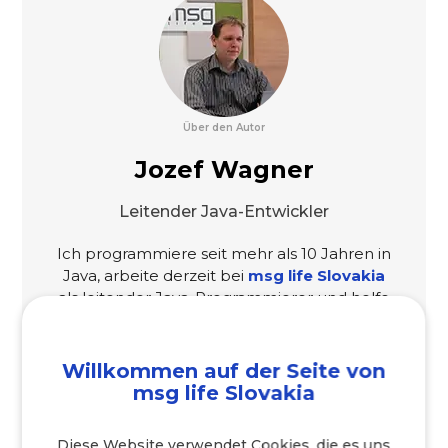
Über den Autor
Jozef Wagner
Leitender Java-Entwickler
Ich programmiere seit mehr als 10 Jahren in
Java, arbeite derzeit bei
msg life Slovakia
als leitender Java-Programmierer und helfe
Kunden bei der Umsetzung ihrer
Anforderungen in die Versicherungssoftware
Life Factory. In meiner Freizeit entspanne ich
Willkommen auf der Seite von
gerne in den Bergen oder spiele ein gutes
msg life Slovakia
Computerspiel.
Diese Website verwendet Cookies, die es uns