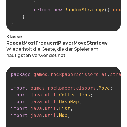
}
return
new
RandomStrategy
(
)
.
next
}
}
Klasse
RepeatMostFrequentPlayerMoveStrategy
Wiederholt die Geste, die der Spieler am
häufigsten verwendet hat.
Copy
package
games
.
rockpaperscissors
.
ai
.
strat
import
games
.
rockpaperscissors
.
Move
;
import
java
.
util
.
Collections
;
import
java
.
util
.
HashMap
;
import
java
.
util
.
List
;
import
java
.
util
.
Map
;