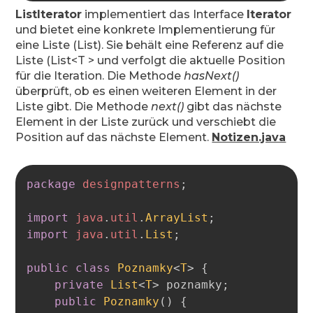
ListIterator
implementiert das Interface
Iterator
und bietet eine konkrete Implementierung für
eine Liste (List). Sie behält eine Referenz auf die
Liste (List<T > und verfolgt die aktuelle Position
für die Iteration. Die Methode
hasNext()
überprüft, ob es einen weiteren Element in der
Liste gibt. Die Methode
next()
gibt das nächste
Element in der Liste zurück und verschiebt die
Position auf das nächste Element.
Notizen.java
Copy
package
designpatterns
;
import
java
.
util
.
ArrayList
;
import
java
.
util
.
List
;
public
class
Poznamky
<
T
>
{
private
List
<
T
>
 poznamky
;
public
Poznamky
(
)
{