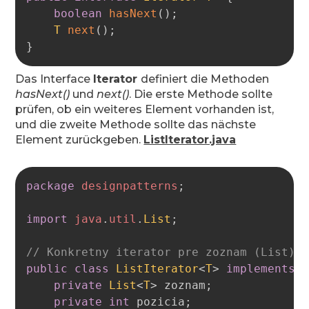
boolean
hasNext
(
)
;
T
next
(
)
;
}
Das Interface
Iterator
definiert die Methoden
hasNext()
und
next()
. Die erste Methode sollte
prüfen, ob ein weiteres Element vorhanden ist,
und die zweite Methode sollte das nächste
Element zurückgeben.
ListIterator.java
Copy
package
designpatterns
;
import
java
.
util
.
List
;
// Konkretny iterator pre zoznam (List)
public
class
ListIterator
<
T
>
implements
private
List
<
T
>
 zoznam
;
private
int
 pozicia
;