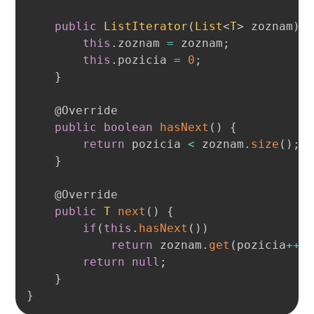
public
ListIterator
(
List
<
T
>
 zoznam
)
this
.
zoznam 
=
 zoznam
;
this
.
pozicia 
=
0
;
}
@Override
public
boolean
hasNext
(
)
{
return
 pozicia 
<
 zoznam
.
size
(
)
;
}
@Override
public
T
next
(
)
{
if
(
this
.
hasNext
(
)
)
return
 zoznam
.
get
(
pozicia
++
)
return
null
;
}
}