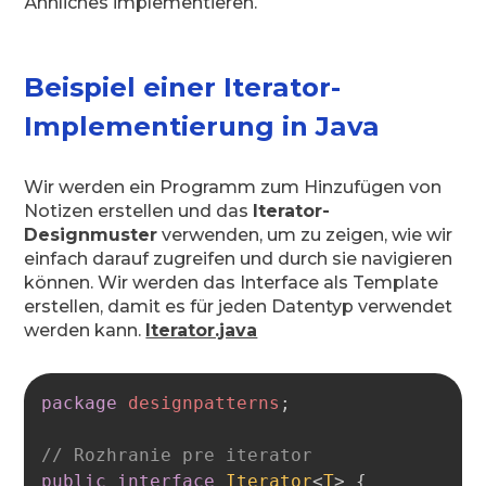
Ähnliches implementieren.
Beispiel einer Iterator-
Implementierung in Java
Wir werden ein Programm zum Hinzufügen von
Notizen erstellen und das
Iterator-
Designmuster
verwenden, um zu zeigen, wie wir
einfach darauf zugreifen und durch sie navigieren
können. Wir werden das Interface als Template
erstellen, damit es für jeden Datentyp verwendet
werden kann.
Iterator.java
Copy
package
designpatterns
;
// Rozhranie pre iterator
public
interface
Iterator
<
T
>
{