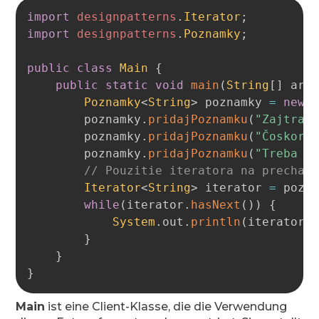
Copy
import
designpatterns
.
Iterator
;
import
designpatterns
.
Poznamky
;
public
class
Main
{
public
static
void
main
(
String
[
]
 arg
Poznamky
<
String
>
 poznamky 
=
new
        poznamky
.
pridajPoznamku
(
"Zajtra 
        poznamky
.
pridajPoznamku
(
"Čoskoro
        poznamky
.
pridajPoznamku
(
"Treba n
// Pouzitie iteratora na prechad
Iterator
<
String
>
 iterator 
=
 pozn
while
(
iterator
.
hasNext
(
)
)
{
System
.
out
.
println
(
iterator
.
}
}
}
Main
ist eine Client-Klasse, die die Verwendung