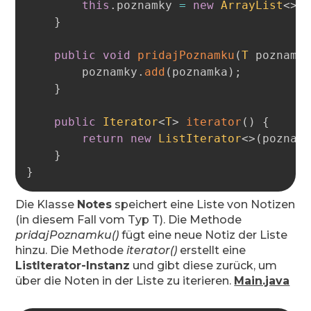
this
.
poznamky 
=
new
ArrayList
<
>
(
}
public
void
pridajPoznamku
(
T
 poznamk
        poznamky
.
add
(
poznamka
)
;
}
public
Iterator
<
T
>
iterator
(
)
{
return
new
ListIterator
<
>
(
poznam
}
}
Die Klasse
Notes
speichert eine Liste von Notizen
(in diesem Fall vom Typ T). Die Methode
pridajPoznamku()
fügt eine neue Notiz der Liste
hinzu. Die Methode
iterator()
erstellt eine
ListIterator-Instanz
und gibt diese zurück, um
über die Noten in der Liste zu iterieren.
Main.java